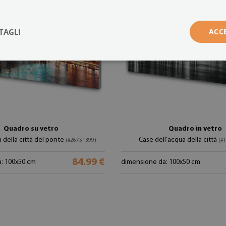
TAGLI
ACC
Quadro su vetro
Quadro in vetro
a della città del ponte
Case dell'acqua della città
(#26751399)
(#
84.99 €
: 100x50 cm
dimensione da: 100x50 cm