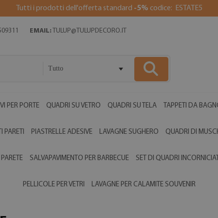
Tutti i prodotti dell'offerta standard
-5%
codice: ESTATE5
509311
EMAIL:
TULUP@TULUPDECORO.IT
Tutto
VI PER PORTE
QUADRI SU VETRO
QUADRI SU TELA
TAPPETI DA BAGN
I PARETI
PIASTRELLE ADESIVE
LAVAGNE SUGHERO
QUADRI DI MUSC
 PARETE
SALVAPAVIMENTO PER BARBECUE
SET DI QUADRI INCORNICIAT
PELLICOLE PER VETRI
LAVAGNE PER CALAMITE SOUVENIR