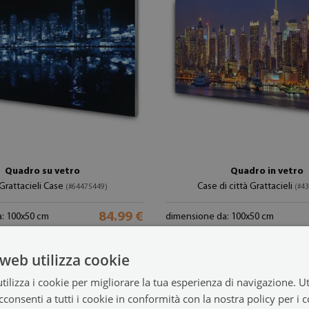
Quadro su vetro
Quadro in vetro
 Grattacieli Case
Case di città Grattacieli
(#64475449)
(#4
84.99 €
: 100x50 cm
dimensione da: 100x50 cm
web utilizza cookie
ilizza i cookie per migliorare la tua esperienza di navigazione. Ut
consenti a tutti i cookie in conformità con la nostra policy per i 