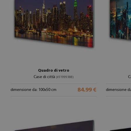
Quadro di vetro
Case di città
C
(#31999388)
84.99 €
dimensione da: 100x50 cm
dimensione da