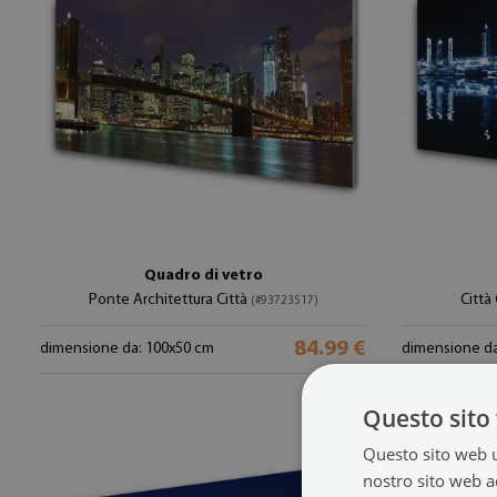
Quadro di vetro
Ponte Architettura Città
Città
(#93723517)
84.99 €
dimensione da: 100x50 cm
dimensione da
Questo sito 
Questo sito web ut
nostro sito web ac