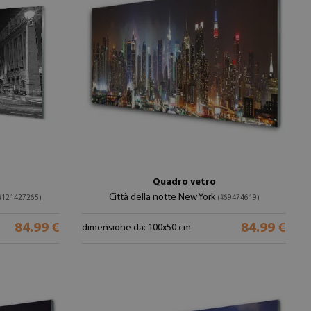
Quadro vetro
Città della notte New York
#121427265)
(#69474619)
84.99 €
84.99 €
dimensione da: 100x50 cm