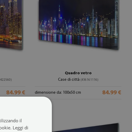
Quadro vetro
Case di città
3422560)
(#36161116)
84.99 €
84.99 €
dimensione da: 100x50 cm
ilizzando il
cookie.
Leggi di