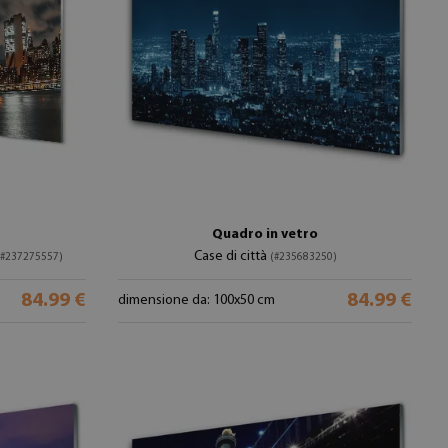
Quadro in vetro
Case di città
(#237275557)
(#235683250)
84.99 €
84.99 €
dimensione da: 100x50 cm