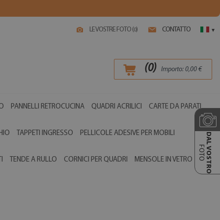
LE VOSTRE FOTO (
)
CONTATTO
0
▾
(
0
)
Importo:
0,00
€
O
PANNELLI RETROCUCINA
QUADRI ACRILICI
CARTE DA PARATI
HIO
TAPPETI INGRESSO
PELLICOLE ADESIVE PER MOBILI
DAL VOSTRO
FOTO
I
TENDE A RULLO
CORNICI PER QUADRI
MENSOLE IN VETRO