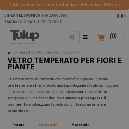
Tutti i prodotti dell'offerta standard
-5%
codice: ESTATE5
LINEA TELEFONICA
+49 20995509311
▾
EMAIL:
TULUP@TULUPDECORO.IT
(
0
)
/
PIASTRE SOTTO STUFA
/
CATEGORIE
/
FIORI E PIANTE
VETRO TEMPERATO PER FIORI E
PIANTE
Le lastre in vetro per caminetti con motivo fiori e piante uniscono
protezione e stile
, offrendo una base elegante e facile da integrare in
ambienti moderni o classici. Sono ideali davanti al caminetto in
soggiorno o in una zona relax, dove aiutano a
proteggere il
pavimento
e valorizzano l’arredo con un
tocco naturale e
armonioso
.
Forma
Categorie
Materiale