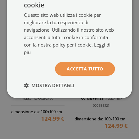
cookie
Questo sito web utilizza i cookie per
migliorare la tua esperienza di
navigazione. Utilizzando il nostro sito web
acconsenti a tutti i cookie in conformità
con la nostra policy per i cookie.
Leggi di
più
ACCETTA TUTTO
Vetro sotto stufa
Vetro sotto il camino
MOSTRA DETTAGLI
trimestre
trimestre
Bouquet di fiori in dettaglio
Foglie eleganti nella
consistenza
(#ppkprntc-00282730)
(#ppkprntc-
00088332)
dimensione da: 100x100 cm
124.99 €
dimensione da: 100x100 cm
124.99 €