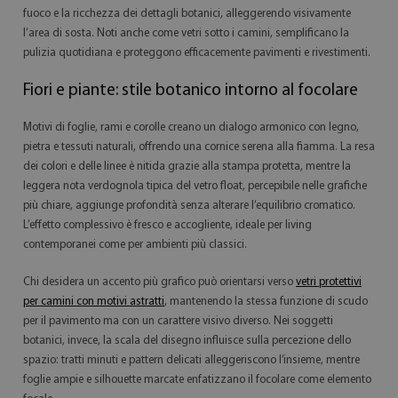
fuoco e la ricchezza dei dettagli botanici, alleggerendo visivamente
l’area di sosta. Noti anche come vetri sotto i camini, semplificano la
pulizia quotidiana e proteggono efficacemente pavimenti e rivestimenti.
Fiori e piante: stile botanico intorno al focolare
Motivi di foglie, rami e corolle creano un dialogo armonico con legno,
pietra e tessuti naturali, offrendo una cornice serena alla fiamma. La resa
dei colori e delle linee è nitida grazie alla stampa protetta, mentre la
leggera nota verdognola tipica del vetro float, percepibile nelle grafiche
più chiare, aggiunge profondità senza alterare l’equilibrio cromatico.
L’effetto complessivo è fresco e accogliente, ideale per living
contemporanei come per ambienti più classici.
Chi desidera un accento più grafico può orientarsi verso
vetri protettivi
per camini con motivi astratti
, mantenendo la stessa funzione di scudo
per il pavimento ma con un carattere visivo diverso. Nei soggetti
botanici, invece, la scala del disegno influisce sulla percezione dello
spazio: tratti minuti e pattern delicati alleggeriscono l’insieme, mentre
foglie ampie e silhouette marcate enfatizzano il focolare come elemento