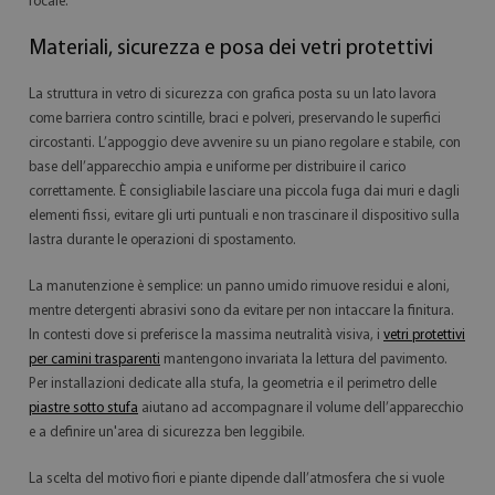
focale.
Materiali, sicurezza e posa dei vetri protettivi
La struttura in vetro di sicurezza con grafica posta su un lato lavora
come barriera contro scintille, braci e polveri, preservando le superfici
circostanti. L’appoggio deve avvenire su un piano regolare e stabile, con
base dell’apparecchio ampia e uniforme per distribuire il carico
correttamente. È consigliabile lasciare una piccola fuga dai muri e dagli
elementi fissi, evitare gli urti puntuali e non trascinare il dispositivo sulla
lastra durante le operazioni di spostamento.
La manutenzione è semplice: un panno umido rimuove residui e aloni,
mentre detergenti abrasivi sono da evitare per non intaccare la finitura.
In contesti dove si preferisce la massima neutralità visiva, i
vetri protettivi
per camini trasparenti
mantengono invariata la lettura del pavimento.
Per installazioni dedicate alla stufa, la geometria e il perimetro delle
piastre sotto stufa
aiutano ad accompagnare il volume dell’apparecchio
e a definire un'area di sicurezza ben leggibile.
La scelta del motivo fiori e piante dipende dall’atmosfera che si vuole