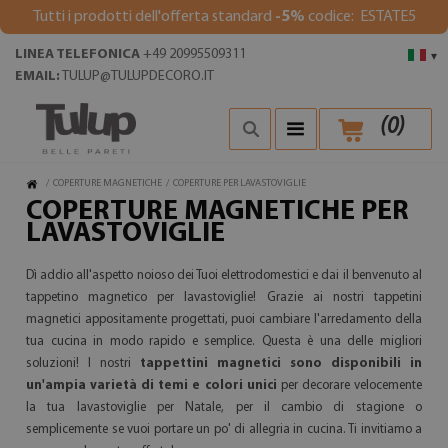
Tutti i prodotti dell'offerta standard
-5%
codice: ESTATE5
LINEA TELEFONICA
+49 20995509311
▾
EMAIL:
TULUP@TULUPDECORO.IT
(
0
)
/
COPERTURE MAGNETICHE
/
COPERTURE PER LAVASTOVIGLIE
COPERTURE MAGNETICHE PER
LAVASTOVIGLIE
Dì addio all'aspetto noioso dei Tuoi elettrodomestici e dai il benvenuto al
tappetino magnetico per lavastoviglie! Grazie ai nostri tappetini
magnetici appositamente progettati, puoi cambiare l'arredamento della
tua cucina in modo rapido e semplice. Questa è una delle migliori
soluzioni! I nostri
tappettini magnetici sono disponibili in
un'ampia varietà di temi e colori unici
per decorare velocemente
la tua lavastoviglie per Natale, per il cambio di stagione o
semplicemente se vuoi portare un po' di allegria in cucina. Ti invitiamo a