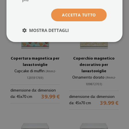
ACCETTA TUTTO
MOSTRA DETTAGLI
Copertura magnetica per
Coperchio magnetico
lavastoviglie
decorativo per
Cupcake di muffin
lavastoviglie
(#mmz-
Ornamento dorato
(#mmz-
120591769)
109872703)
dimensione da: dimension
39.99 €
da: 45x70 cm
dimensione da: dimension
39.99 €
da: 45x70 cm