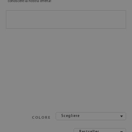
conoscere la nostra offerta!
Scegliere
COLORE
Bestseller