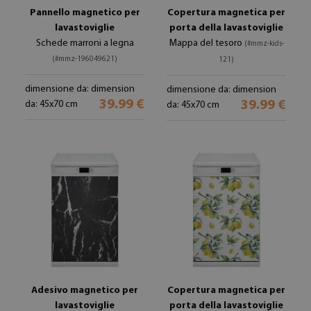
Pannello magnetico per
Copertura magnetica per
lavastoviglie
porta della lavastoviglie
Schede marroni a legna
Mappa del tesoro
(#mmz-kids-
(#mmz-196049621)
121)
dimensione da: dimension
dimensione da: dimension
39.99 €
39.99 €
da: 45x70 cm
da: 45x70 cm
Adesivo magnetico per
Copertura magnetica per
lavastoviglie
porta della lavastoviglie