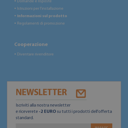
Domande e risposte
●
Istruzioni per l'installazione
●
Informazioni sul prodotto
●
Regolamenti di promozione
●
Cooperazione
Diventare rivenditore
●
NEWSLETTER
Iscriviti alla nostra newsletter
e riceverete
-2 EURO
su tutti i prodotti dell'offerta
standard.