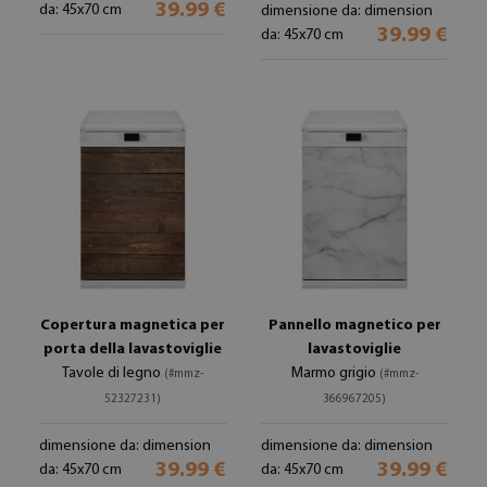
39.99 €
da: 45x70 cm
dimensione da: dimension
39.99 €
da: 45x70 cm
Copertura magnetica per
Pannello magnetico per
porta della lavastoviglie
lavastoviglie
Tavole di legno
Marmo grigio
(#mmz-
(#mmz-
52327231)
366967205)
dimensione da: dimension
dimensione da: dimension
39.99 €
39.99 €
da: 45x70 cm
da: 45x70 cm