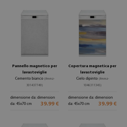
Pannello magnetico per
Copertura magnetica per
lavastoviglie
lavastoviglie
Cemento bianco
Cielo dipinto
(#mmz-
(#mmz-
301437749)
1046311345)
dimensione da: dimension
dimensione da: dimension
39.99 €
39.99 €
da: 45x70 cm
da: 45x70 cm