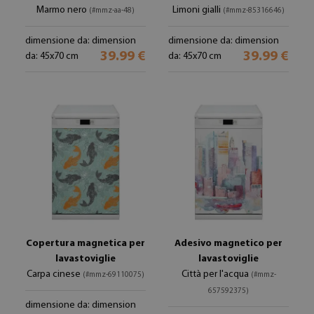
Marmo nero
Limoni gialli
(#mmz-aa-48)
(#mmz-85316646)
dimensione da: dimension
dimensione da: dimension
39.99 €
39.99 €
da: 45x70 cm
da: 45x70 cm
Copertura magnetica per
Adesivo magnetico per
lavastoviglie
lavastoviglie
Carpa cinese
Città per l'acqua
(#mmz-69110075)
(#mmz-
657592375)
dimensione da: dimension