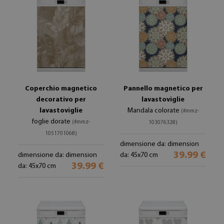
Coperchio magnetico
Pannello magnetico per
decorativo per
lavastoviglie
lavastoviglie
Mandala colorate
(#mmz-
foglie dorate
(#mmz-
103076328)
1051701068)
dimensione da: dimension
39.99 €
dimensione da: dimension
da: 45x70 cm
39.99 €
da: 45x70 cm