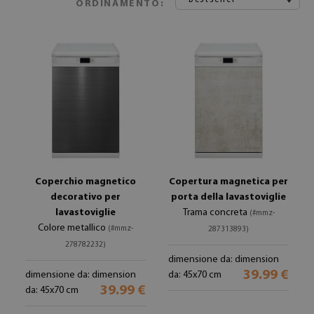
ORDINAMENTO:
Coperchio magnetico
Copertura magnetica per
decorativo per
porta della lavastoviglie
lavastoviglie
Trama concreta
(#mmz-
Colore metallico
(#mmz-
287313893)
278782232)
dimensione da: dimension
39.99 €
dimensione da: dimension
da: 45x70 cm
39.99 €
da: 45x70 cm