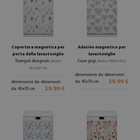
Copertura magnetica per
Adesivo magnetico per
porta della lavastoviglie
lavastoviglie
Triangoli disegnati
Cuori grigi
(#mmz-
(#mmz-100263352)
101762716)
dimensione da: dimension
39.99 €
da: 45x70 cm
dimensione da: dimension
39.99 €
da: 45x70 cm