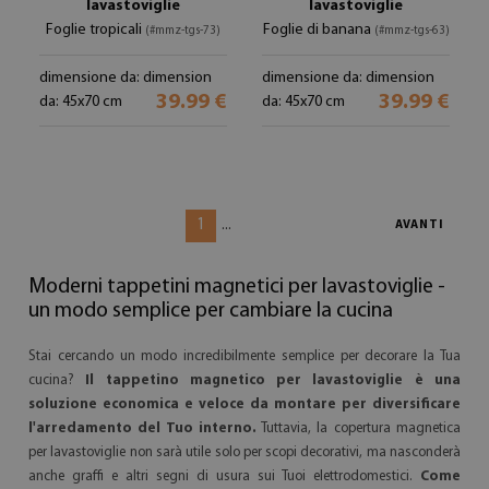
lavastoviglie
lavastoviglie
Foglie tropicali
Foglie di banana
(#mmz-tgs-73)
(#mmz-tgs-63)
dimensione da: dimension
dimensione da: dimension
39.99 €
39.99 €
da: 45x70 cm
da: 45x70 cm
1
...
AVANTI
Moderni tappetini magnetici per lavastoviglie -
un modo semplice per cambiare la cucina
Stai cercando un modo incredibilmente semplice per decorare la Tua
cucina?
Il tappetino magnetico per lavastoviglie è una
soluzione economica e veloce da montare per diversificare
l'arredamento del Tuo interno.
Tuttavia, la copertura magnetica
per lavastoviglie non sarà utile solo per scopi decorativi, ma nasconderà
anche graffi e altri segni di usura sui Tuoi elettrodomestici.
Come