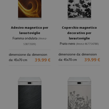
Adesivo magnetico per
Coperchio magnetico
lavastoviglie
decorativo per
Fiamma ondulata
lavastoviglie
(#mmz-
Prato nero
(#mmz-467754788)
53873509)
dimensione da: dimension
dimensione da: dimension
39.99 €
39.99 €
da: 45x70 cm
da: 45x70 cm