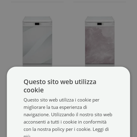
Adesivo magnetico per
Copertura magnetica per
Questo sito web utilizza
lavastoviglie
lavastoviglie
cookie
Astrazione
Texture di carta
(#mmz-273211923)
(#mmz-
138921822)
Questo sito web utilizza i cookie per
dimensione da: dimension
migliorare la tua esperienza di
39.99 €
da: 45x70 cm
dimensione da: dimension
navigazione. Utilizzando il nostro sito web
39.99 €
da: 45x70 cm
acconsenti a tutti i cookie in conformità
con la nostra policy per i cookie.
Leggi di
più