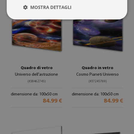
MOSTRA DETTAGLI
Quadro di vetro
Quadro in vetro
Universo dell'astrazione
Cosmo Pianeti Universo
(#38462745)
(#37245769)
dimensione da: 100x50 cm
dimensione da: 100x50 cm
84.99 €
84.99 €