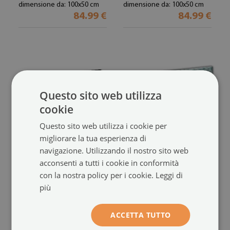
dimensione da: 100x50 cm
dimensione da: 100x50 cm
84.99 €
84.99 €
Questo sito web utilizza
cookie
Questo sito web utilizza i cookie per
migliorare la tua esperienza di
navigazione. Utilizzando il nostro sito web
Quadro in vetro
Quadro di vetro
acconsenti a tutti i cookie in conformità
Figura scura verde fuoco
Arte del cuore in legno
con la nostra policy per i cookie.
Leggi di
(#103883488)
(#41083641)
più
dimensione da: 100x50 cm
dimensione da: 100x50 cm
84.99 €
84.99 €
ACCETTA TUTTO