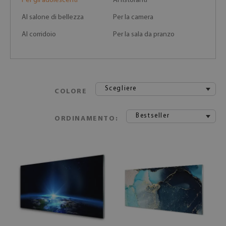
Per gli adolescenti
Ai ristoranti
Al salone di bellezza
Per la camera
Al corridoio
Per la sala da pranzo
Scegliere
COLORE
Bestseller
ORDINAMENTO: