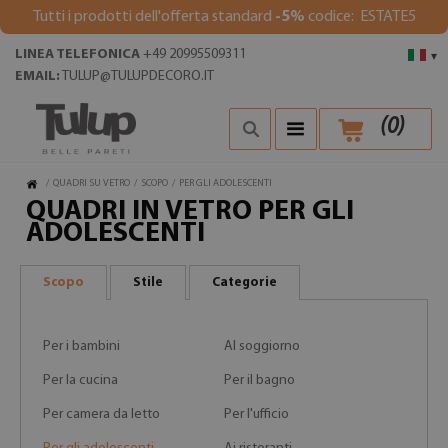
Tutti i prodotti dell'offerta standard
-5%
codice: ESTATE5
LINEA TELEFONICA
+49 20995509311
▾
EMAIL:
TULUP@TULUPDECORO.IT
(
0
)
/
QUADRI SU VETRO
/
SCOPO
/
PER GLI ADOLESCENTI
QUADRI IN VETRO PER GLI
ADOLESCENTI
Scopo
Stile
Categorie
Per i bambini
Al soggiorno
Per la cucina
Per il bagno
Per camera da letto
Per l'ufficio