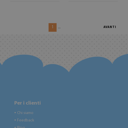
1
...
AVANTI
Per i clienti
Chi siamo
●
Feedback
●
Blog
●