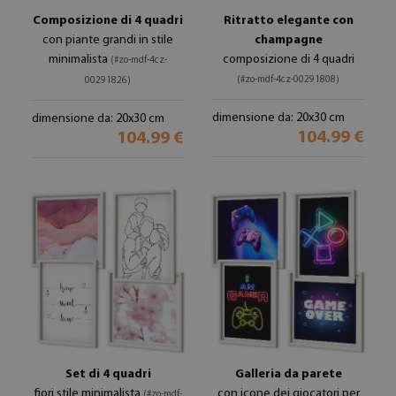
Composizione di 4 quadri
Ritratto elegante con
con piante grandi in stile
champagne
minimalista
composizione di 4 quadri
(#zo-mdf-4cz-
(#zo-mdf-4cz-00291808)
00291826)
dimensione da: 20x30 cm
dimensione da: 20x30 cm
104.99 €
104.99 €
Set di 4 quadri
Galleria da parete
fiori stile minimalista
con icone dei giocatori per
(#zo-mdf-