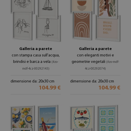
Galleria a parete
Galleria a parete
con stampa casa sull'acqua,
con eleganti motivi e
brindisi e barca a vela
geometrie vegetali
(#zo-
(#zo-mdf-
mdf-4cz-00292143)
4cz-00292074)
dimensione da: 20x30 cm
dimensione da: 20x30 cm
104.99 €
104.99 €