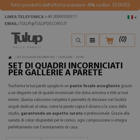
Tutti i prodotti dell'offerta standard
-5%
codice: ESTATE5
LINEA TELEFONICA
+49 20995509311
▾
EMAIL:
TULUP@TULUPDECORO.IT
(
0
)
/
SET DI QUADRI INCORNICIATI
/
CATEGORIE
/
ALTRO
SET DI QUADRI INCORNICIATI
PER GALLERIE A PARETE
Trasforma le tue pareti spoglie in un
punto focale accogliente
grazie
a un elegante set di quadri incorniciati che dona armonia e stile ai tuoi
interni. Questa soluzione completa ti permette di decorare con facilità
angoli dedicati al relax, come la parete sopra il divano o la zona dello
studio,
garantendo un aspetto curato
e professionale. Grazie alla
varietà di colori disponibili per le cornici, ogni composizione si integra
perfettamente con l'arredamento di casa.