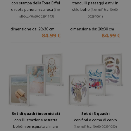
con stampa della Torre Eiffel
tranquilli paesaggi estivi in
e ruota panoramica rosa
stile boho
(#zo-
(#zo-mdf-3cz-40x60-
mdf-3cz-40x60-00291143)
00291061)
dimensione da: 20x30 cm
dimensione da: 20x30 cm
84.99 €
84.99 €
Set di quadri incorniciati
Set di 3 quadri
con illustrazione astratta
con fiori e corna di cervo
bohémien ispirata al mare
(#zo-mdf-3cz-40x60-00291050)