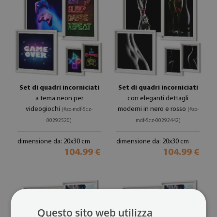
Set di quadri incorniciati
Set di quadri incorniciati
a tema neon per
con eleganti dettagli
videogiochi
moderni in nero e rosso
(#zo-mdf-5cz-
(#zo-
00292520)
mdf-5cz-00292442)
dimensione da: 20x30 cm
dimensione da: 20x30 cm
104.99 €
104.99 €
Questo sito web utilizza