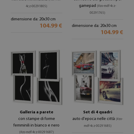
gamepad
(#zo-mdf-4cz-
4cz-00291805)
00291765)
dimensione da: 20x30 cm
104.99 €
dimensione da: 20x30 cm
104.99 €
Galleria a parete
Set di 4 quadri
con stampe di forme
auto d'epoca nelle città
(#zo-
femminili in bianco e nero
mdf-4cz-00291685)
(#zo-mdf-4cz-00291687)