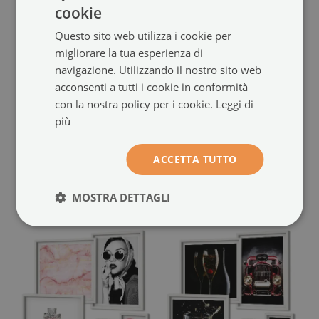
cookie
Questo sito web utilizza i cookie per
migliorare la tua esperienza di
navigazione. Utilizzando il nostro sito web
acconsenti a tutti i cookie in conformità
Polittico con cornice
Polittico con cornice
con la nostra policy per i cookie.
Leggi di
eleganti classici in città
raffigurante auto eleganti e
(#zo-
più
architettura urbana
(#zo-mdf-
mdf-5cz-00292440)
5cz-00292434)
ACCETTA TUTTO
dimensione da: 20x30 cm
104.99 €
dimensione da: 20x30 cm
104.99 €
MOSTRA DETTAGLI