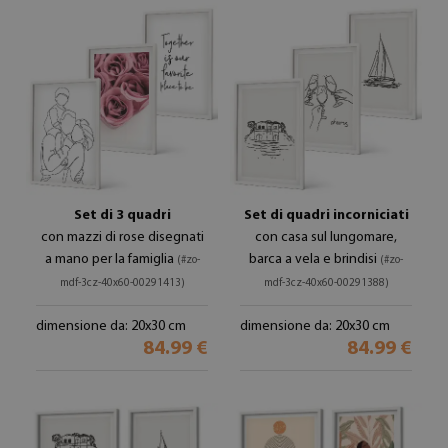
Set di 3 quadri
Set di quadri incorniciati
con mazzi di rose disegnati
con casa sul lungomare,
a mano per la famiglia
barca a vela e brindisi
(#zo-
(#zo-
mdf-3cz-40x60-00291413)
mdf-3cz-40x60-00291388)
dimensione da: 20x30 cm
dimensione da: 20x30 cm
84.99 €
84.99 €