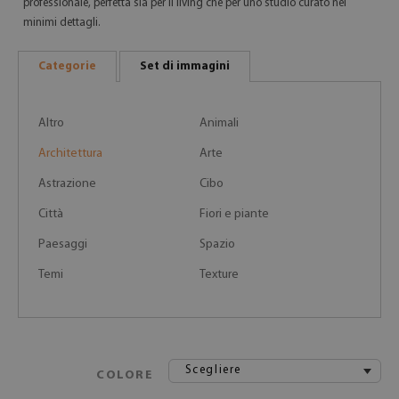
professionale, perfetta sia per il living che per uno studio curato nei
minimi dettagli.
Categorie
Set di immagini
Altro
Animali
Architettura
Arte
Astrazione
Cibo
Città
Fiori e piante
Paesaggi
Spazio
Temi
Texture
Scegliere
COLORE