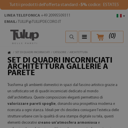
Tutti i prodotti dell'offerta standard
-5%
codice: ESTATE5
LINEA TELEFONICA
+49 20995509311
▾
EMAIL:
TULUP@TULUPDECORO.IT
(
0
)
/
SET DI QUADRI INCORNICIATI
/
CATEGORIE
/
ARCHITETTURA
SET DI QUADRI INCORNICIATI
ARCHITETTURA GALLERIE A
PARETE
Trasforma gli ambienti domestici in spazi dal fascino artistico grazie a
un sofisticato set di quadri incorniciati dedicato al mondo
dell'architettura. Queste composizioni eleganti permettono di
valorizzare pareti spoglie
, donando una prospettiva moderna e
ricercata a ogni stanza. Ideali per chi desidera coniugare l'estetica delle
strutture urbane con la qualità di una stampa digitale su tela, questi
elementi decorativi
creano un'atmosfera armoniosa
e