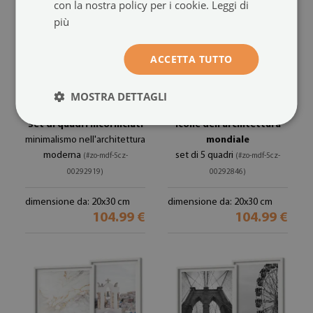
con la nostra policy per i cookie.
Leggi di
più
ACCETTA TUTTO
MOSTRA DETTAGLI
Set di quadri incorniciati
Icone dell'architettura
minimalismo nell'architettura
mondiale
moderna
set di 5 quadri
(#zo-mdf-5cz-
(#zo-mdf-5cz-
00292919)
00292846)
dimensione da: 20x30 cm
dimensione da: 20x30 cm
104.99 €
104.99 €