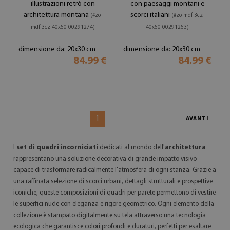
illustrazioni retrò con
con paesaggi montani e
architettura montana
scorci italiani
(#zo-
(#zo-mdf-3cz-
mdf-3cz-40x60-00291274)
40x60-00291263)
dimensione da: 20x30 cm
dimensione da: 20x30 cm
84.99 €
84.99 €
1
AVANTI
I
set di quadri incorniciati
dedicati al mondo dell'
architettura
rappresentano una soluzione decorativa di grande impatto visivo
capace di trasformare radicalmente l'atmosfera di ogni stanza. Grazie a
una raffinata selezione di scorci urbani, dettagli strutturali e prospettive
iconiche, queste composizioni di quadri per parete permettono di vestire
le superfici nude con eleganza e rigore geometrico. Ogni elemento della
collezione è stampato digitalmente su tela attraverso una tecnologia
ecologica che garantisce colori profondi e duraturi, perfetti per esaltare