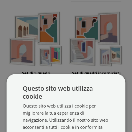
Set di 5 quadri
Set di quadri incorniciati
con illustrazioni colorate di
con grafica architettonica
Questo sito web utilizza
edifici
pastello
(#zo-mdf-5cz-00293101)
(#zo-mdf-5cz-00293075)
cookie
dimensione da: 20x30 cm
dimensione da: 20x30 cm
Questo sito web utilizza i cookie per
104.99 €
104.99 €
migliorare la tua esperienza di
navigazione. Utilizzando il nostro sito web
acconsenti a tutti i cookie in conformità