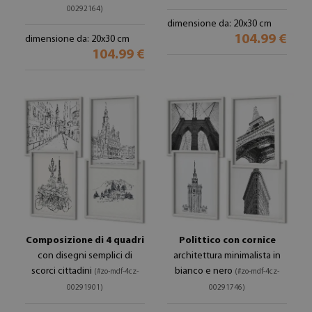
00292164)
dimensione da: 20x30 cm
104.99 €
dimensione da: 20x30 cm
104.99 €
Composizione di 4 quadri
Polittico con cornice
con disegni semplici di
architettura minimalista in
scorci cittadini
bianco e nero
(#zo-mdf-4cz-
(#zo-mdf-4cz-
00291901)
00291746)