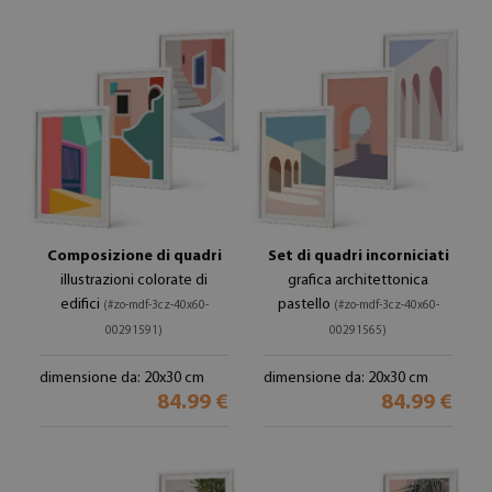
Composizione di quadri
Set di quadri incorniciati
illustrazioni colorate di
grafica architettonica
edifici
pastello
(#zo-mdf-3cz-40x60-
(#zo-mdf-3cz-40x60-
00291591)
00291565)
dimensione da: 20x30 cm
dimensione da: 20x30 cm
84.99 €
84.99 €