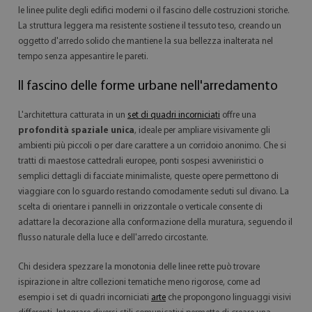
le linee pulite degli edifici moderni o il fascino delle costruzioni storiche.
La struttura leggera ma resistente sostiene il tessuto teso, creando un
oggetto d'arredo solido che mantiene la sua bellezza inalterata nel
tempo senza appesantire le pareti.
Il fascino delle forme urbane nell'arredamento
L'architettura catturata in un
set di quadri incorniciati
offre una
profondità spaziale unica
, ideale per ampliare visivamente gli
ambienti più piccoli o per dare carattere a un corridoio anonimo. Che si
tratti di maestose cattedrali europee, ponti sospesi avveniristici o
semplici dettagli di facciate minimaliste, queste opere permettono di
viaggiare con lo sguardo restando comodamente seduti sul divano. La
scelta di orientare i pannelli in orizzontale o verticale consente di
adattare la decorazione alla conformazione della muratura, seguendo il
flusso naturale della luce e dell'arredo circostante.
Chi desidera spezzare la monotonia delle linee rette può trovare
ispirazione in altre collezioni tematiche meno rigorose, come ad
esempio i set di quadri incorniciati
arte
che propongono linguaggi visivi