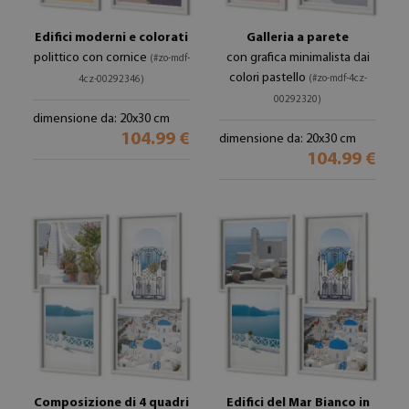
Edifici moderni e colorati
Galleria a parete
polittico con cornice
con grafica minimalista dai
(#zo-mdf-
colori pastello
(#zo-mdf-4cz-
4cz-00292346)
00292320)
dimensione da: 20x30 cm
104.99 €
dimensione da: 20x30 cm
104.99 €
Composizione di 4 quadri
Edifici del Mar Bianco in