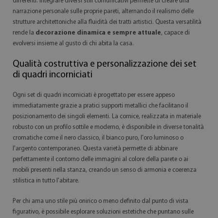
differenti. Integrare diversi stili comunicativi permette di creare una
narrazione personale sulle proprie pareti, alternando il realismo delle
strutture architettoniche alla fluidità dei tratti artistici. Questa versatilità
rende la
decorazione dinamica e sempre attuale
, capace di
evolversi insieme al gusto di chi abita la casa.
Qualità costruttiva e personalizzazione dei set
di quadri incorniciati
Ogni set di quadri incorniciati è progettato per essere appeso
immediatamente grazie a pratici supporti metallici che facilitano il
posizionamento dei singoli elementi. La cornice, realizzata in materiale
robusto con un profilo sottile e moderno, è disponibile in diverse tonalità
cromatiche come il nero classico, il bianco puro, l'oro luminoso o
l'argento contemporaneo. Questa varietà permette di abbinare
perfettamente il contorno delle immagini al colore della parete o ai
mobili presenti nella stanza, creando un senso di armonia e coerenza
stilistica in tutto l'abitare.
Per chi ama uno stile più onirico o meno definito dal punto di vista
figurativo, è possibile esplorare soluzioni estetiche che puntano sulle