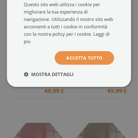
Questo sito web utilizza i cookie per
migliorare la tua esperienza di
navigazione. Utilizzando il nostro sito web
acconsenti a tutti i cookie in conformità
con la nostra policy per i cookie.
Leggi di
più
Lastra in vetro per
Vetro sotto il camino
ACCETTA TUTTO
caminetto esagonale
esagonale
Colore Verde chiaro
Colore Grigio-verde
(#ppkprntsz-ccc1d1c7)
(#ppkprntsz-ccc0c2b4)
MOSTRA DETTAGLI
dimensione da: h40 cm
dimensione da: h40 cm
49.99 €
49.99 €