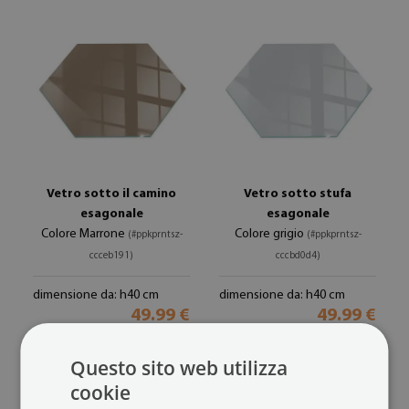
Vetro sotto il camino
Vetro sotto stufa
esagonale
esagonale
Colore Marrone
Colore grigio
(#ppkprntsz-
(#ppkprntsz-
ccceb191)
cccbd0d4)
dimensione da: h40 cm
dimensione da: h40 cm
49.99 €
49.99 €
Questo sito web utilizza
cookie