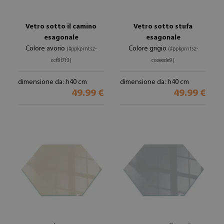
Vetro sotto il camino
Vetro sotto stufa
esagonale
esagonale
Colore avorio
Colore grigio
(#ppkprntsz-
(#ppkprntsz-
ccf8f7f3)
cceeede9)
dimensione da: h40 cm
dimensione da: h40 cm
49.99 €
49.99 €