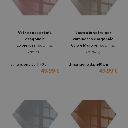
Vetro sotto stufa
Lastra in vetro per
esagonale
caminetto esagonale
Colore rosa
Colore Marrone
(#ppkprntsz-
(#ppkprntsz-
ccbf8788)
cca59482)
dimensione da: h40 cm
dimensione da: h40 cm
49.99 €
49.99 €