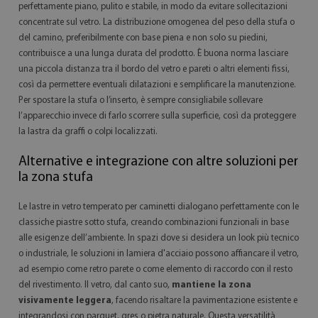
perfettamente piano, pulito e stabile, in modo da evitare sollecitazioni
concentrate sul vetro. La distribuzione omogenea del peso della stufa o
del camino, preferibilmente con base piena e non solo su piedini,
contribuisce a una lunga durata del prodotto. È buona norma lasciare
una piccola distanza tra il bordo del vetro e pareti o altri elementi fissi,
così da permettere eventuali dilatazioni e semplificare la manutenzione.
Per spostare la stufa o l’inserto, è sempre consigliabile sollevare
l’apparecchio invece di farlo scorrere sulla superficie, così da proteggere
la lastra da graffi o colpi localizzati.
Alternative e integrazione con altre soluzioni per
la zona stufa
Le lastre in vetro temperato per caminetti dialogano perfettamente con le
classiche piastre sotto stufa, creando combinazioni funzionali in base
alle esigenze dell’ambiente. In spazi dove si desidera un look più tecnico
o industriale, le soluzioni in lamiera d'acciaio possono affiancare il vetro,
ad esempio come retro parete o come elemento di raccordo con il resto
del rivestimento. Il vetro, dal canto suo,
mantiene la zona
visivamente leggera
, facendo risaltare la pavimentazione esistente e
integrandosi con parquet, gres o pietra naturale. Questa versatilità