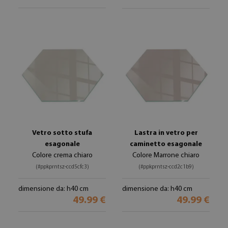
Vetro sotto stufa
Lastra in vetro per
esagonale
caminetto esagonale
Colore crema chiaro
Colore Marrone chiaro
(#ppkprntsz-ccd5cfc3)
(#ppkprntsz-ccd2c1b9)
dimensione da: h40 cm
dimensione da: h40 cm
49.99 €
49.99 €