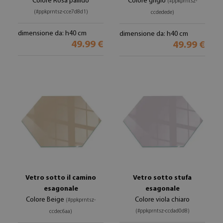
Colore Rosa pallido
Colore grigio
(#ppkprntsz-
(#ppkprntsz-cce7d8d1)
ccdedede)
dimensione da: h40 cm
dimensione da: h40 cm
49.99 €
49.99 €
Vetro sotto il camino
Vetro sotto stufa
esagonale
esagonale
Colore Beige
Colore viola chiaro
(#ppkprntsz-
(#ppkprntsz-ccdad0d8)
ccdec6aa)