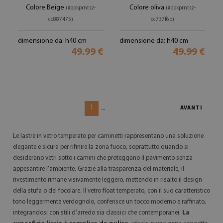
Colore Beige
Colore oliva
(#ppkprntsz-
(#ppkprntsz-
cc887475)
cc737f6b)
dimensione da: h40 cm
dimensione da: h40 cm
49.99 €
49.99 €
1
...
AVANTI
Le lastre in vetro temperato per caminetti rappresentano una soluzione
elegante e sicura per rifinire la zona fuoco, soprattutto quando si
desiderano vetri sotto i camini che proteggano il pavimento senza
appesantire l’ambiente. Grazie alla trasparenza del materiale, il
rivestimento rimane visivamente leggero, mettendo in risalto il design
della stufa o del focolare. Il vetro float temperato, con il suo caratteristico
tono leggermente verdognolo, conferisce un tocco moderno e raffinato,
integrandosi con stili d’arredo sia classici che contemporanei.
La