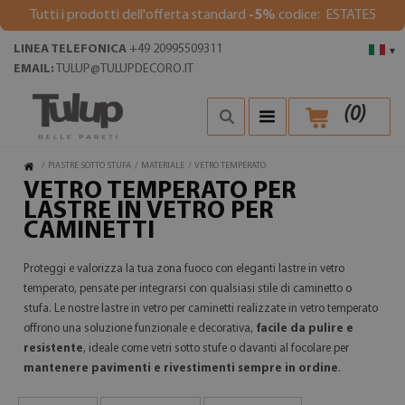
Tutti i prodotti dell'offerta standard
-5%
codice: ESTATE5
LINEA TELEFONICA
+49 20995509311
▾
EMAIL:
TULUP@TULUPDECORO.IT
(
0
)
/
PIASTRE SOTTO STUFA
/
MATERIALE
/
VETRO TEMPERATO
VETRO TEMPERATO PER
LASTRE IN VETRO PER
CAMINETTI
Proteggi e valorizza la tua zona fuoco con eleganti lastre in vetro
temperato, pensate per integrarsi con qualsiasi stile di caminetto o
stufa. Le nostre lastre in vetro per caminetti realizzate in vetro temperato
offrono una soluzione funzionale e decorativa,
facile da pulire e
resistente
, ideale come vetri sotto stufe o davanti al focolare per
mantenere pavimenti e rivestimenti sempre in ordine
.