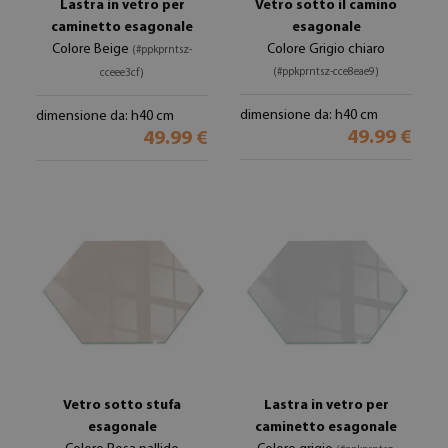
Lastra in vetro per
Vetro sotto il camino
caminetto esagonale
esagonale
Colore Beige
Colore Grigio chiaro
(#ppkprntsz-
(#ppkprntsz-cce8eae9)
cceee3cf)
dimensione da: h40 cm
dimensione da: h40 cm
49.99 €
49.99 €
Vetro sotto stufa
Lastra in vetro per
esagonale
caminetto esagonale