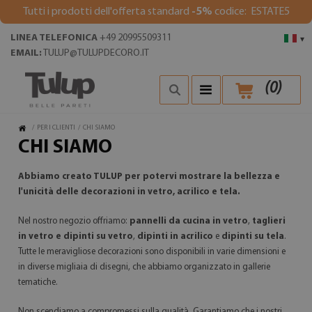
Tutti i prodotti dell'offerta standard
-5%
codice: ESTATE5
LINEA TELEFONICA
+49 20995509311
▾
EMAIL:
TULUP@TULUPDECORO.IT
(
0
)
/
PER I CLIENTI
/
CHI SIAMO
CHI SIAMO
Abbiamo creato TULUP per potervi mostrare la bellezza e
l'unicità delle decorazioni in vetro, acrilico e tela.
Nel nostro negozio offriamo:
pannelli da cucina in vetro
,
taglieri
in vetro e dipinti su vetro
,
dipinti in acrilico
e
dipinti su tela
.
Tutte le meravigliose decorazioni sono disponibili in varie dimensioni e
in diverse migliaia di disegni, che abbiamo organizzato in gallerie
tematiche.
Non scendiamo a compromessi sulla qualità. Garantiamo che i nostri