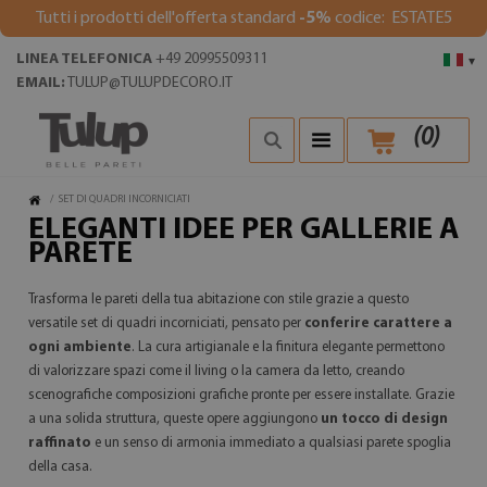
Tutti i prodotti dell'offerta standard
-5%
codice: ESTATE5
LINEA TELEFONICA
+49 20995509311
▾
EMAIL:
TULUP@TULUPDECORO.IT
(
0
)
/
SET DI QUADRI INCORNICIATI
ELEGANTI IDEE PER GALLERIE A
PARETE
Trasforma le pareti della tua abitazione con stile grazie a questo
versatile set di quadri incorniciati, pensato per
conferire carattere a
ogni ambiente
. La cura artigianale e la finitura elegante permettono
di valorizzare spazi come il living o la camera da letto, creando
scenografiche composizioni grafiche pronte per essere installate. Grazie
a una solida struttura, queste opere aggiungono
un tocco di design
raffinato
e un senso di armonia immediato a qualsiasi parete spoglia
della casa.