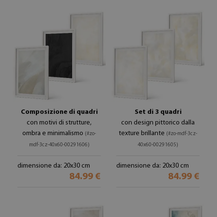
Composizione di quadri
Set di 3 quadri
con motivi di strutture,
con design pittorico dalla
ombra e minimalismo
texture brillante
(#zo-
(#zo-mdf-3cz-
mdf-3cz-40x60-00291606)
40x60-00291605)
dimensione da: 20x30 cm
dimensione da: 20x30 cm
84.99 €
84.99 €