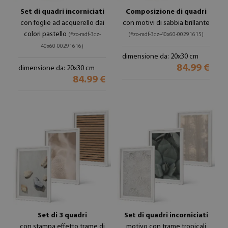
Set di quadri incorniciati
Composizione di quadri
con foglie ad acquerello dai
con motivi di sabbia brillante
colori pastello
(#zo-mdf-3cz-
(#zo-mdf-3cz-40x60-00291615)
40x60-00291616)
dimensione da: 20x30 cm
84.99 €
dimensione da: 20x30 cm
84.99 €
Set di 3 quadri
Set di quadri incorniciati
con stampa effetto trame di
motivo con trame tropicali