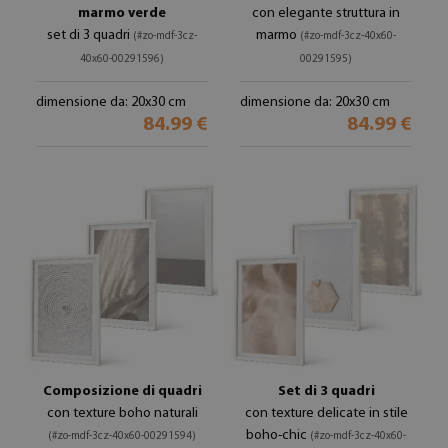
marmo verde
con elegante struttura in
set di 3 quadri
marmo
(#zo-mdf-3cz-
(#zo-mdf-3cz-40x60-
40x60-00291596)
00291595)
dimensione da: 20x30 cm
dimensione da: 20x30 cm
84.99 €
84.99 €
Composizione di quadri
Set di 3 quadri
con texture boho naturali
con texture delicate in stile
boho-chic
(#zo-mdf-3cz-40x60-00291594)
(#zo-mdf-3cz-40x60-