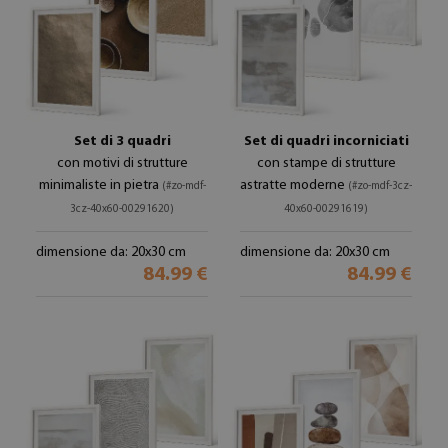
Set di 3 quadri
Set di quadri incorniciati
con motivi di strutture
con stampe di strutture
minimaliste in pietra
astratte moderne
(#zo-mdf-
(#zo-mdf-3cz-
3cz-40x60-00291620)
40x60-00291619)
dimensione da: 20x30 cm
dimensione da: 20x30 cm
84.99 €
84.99 €