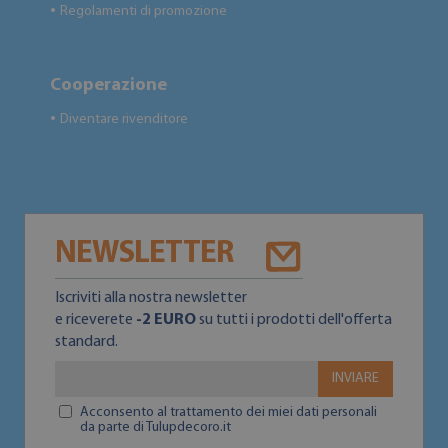
Regolamenti di promozione
●
Cooperazione
Diventare rivenditore
●
NEWSLETTER
Iscriviti alla nostra newsletter
e riceverete
-2 EURO
su tutti i prodotti dell'offerta
standard.
INVIARE
Acconsento al trattamento dei miei dati personali
da parte di Tulupdecoro.it