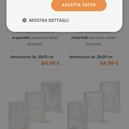
ACCETTA TUTTO
MOSTRA DETTAGLI
Composizione di quadri
Set di 3 quadri
minimalismo su tela ad
con modelli astratti
acquerello
industriali
(#zo-mdf-3cz-40x60-
(#zo-mdf-3cz-40x60-
00291600)
00291599)
dimensione da: 20x30 cm
dimensione da: 20x30 cm
84.99 €
84.99 €