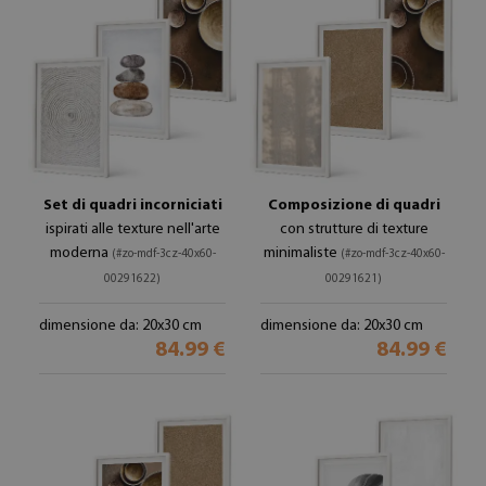
Set di quadri incorniciati
Composizione di quadri
ispirati alle texture nell'arte
con strutture di texture
moderna
minimaliste
(#zo-mdf-3cz-40x60-
(#zo-mdf-3cz-40x60-
00291622)
00291621)
dimensione da: 20x30 cm
dimensione da: 20x30 cm
84.99 €
84.99 €