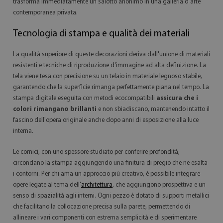
trasforma immediatamente un salotto anonimo in una galleria d'arte
contemporanea privata.
Tecnologia di stampa e qualità dei materiali
La qualità superiore di queste decorazioni deriva dall'unione di materiali
resistenti e tecniche di riproduzione d'immagine ad alta definizione. La
tela viene tesa con precisione su un telaio in materiale legnoso stabile,
garantendo che la superficie rimanga perfettamente piana nel tempo. La
stampa digitale eseguita con metodi ecocompatibili
assicura che i
colori rimangano brillanti
e non sbiadiscano, mantenendo intatto il
fascino dell'opera originale anche dopo anni di esposizione alla luce
interna.
Le cornici, con uno spessore studiato per conferire profondità,
circondano la stampa aggiungendo una finitura di pregio che ne esalta
i contorni. Per chi ama un approccio più creativo, è possibile integrare
opere legate al tema dell'
architettura
, che aggiungono prospettiva e un
senso di spazialità agli interni. Ogni pezzo è dotato di supporti metallici
che facilitano la collocazione precisa sulla parete, permettendo di
allineare i vari componenti con estrema semplicità e di sperimentare