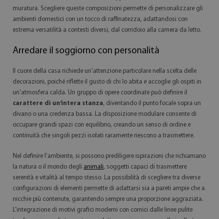
muratura. Scegliere queste composizioni permette di personalizzare gli
ambienti domestici con un tocco di raffinatezza, adattandosi con
estrema versatilità a contesti diversi, dal corridoio alla camera da letto.
Arredare il soggiorno con personalità
Il cuore della casa richiede un'attenzione particolare nella scelta delle
decorazioni, poiché riflette il gusto di chi lo abita e accoglie gli ospiti in
un'atmosfera calda. Un gruppo di opere coordinate può definire il
carattere di un’intera stanza
, diventando il punto focale sopra un
divano o una credenza bassa. La disposizione modulare consente di
occupare grandi spazi con equilibrio, creando un senso di ordine e
continuità che singoli pezzi isolati raramente riescono a trasmettere.
Nel definire l'ambiente, si possono prediligere ispirazioni che richiamano
la natura o il mondo degli
animali
, soggetti capaci di trasmettere
serenità e vitalità al tempo stesso. La possibilità di scegliere tra diverse
configurazioni di elementi permette di adattarsi sia a pareti ampie che a
nicchie più contenute, garantendo sempre una proporzione aggraziata.
L'integrazione di motivi grafici moderni con cornici dalle linee pulite