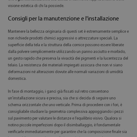
visione estetica di chi la possiede.
Consigli per la manutenzione e l'installazione
Mantenere la bellezza originaria di questi set è estremamente semplice e
non richiede prodotti chimici aggressivi o attrezzature speciali. La
superficie della tela e la struttura della cornice possono essere liberate
dalla polvere semplicemente utilizzando un panno asciutto e morbido,
un gesto rapido che preserva la vivacità dei pigmenti e la lucentezza del
telaio. La resistenza dei materiali impiegati assicura che non vi siano
deformazioni né alterazioni dovute alle normali variazioni di umidità
domestica.
In fase di montaggio, i ganci già fissati sul retro consentono
un'installazione sicura e precisa, sia che si decida di seguire uno
schema orizzontale che uno verticale. Prima di procedere con i fori, è
consigliabile studiare la geometria complessiva appoggiando i pezzi
sul pavimento per valutare le distanze e l’equilibrio visivo. Qualora si
notino piccole imperfezioni dopo il disimballaggio, è fondamentale
verificarle immediatamente per garantire che la composizione finale sia