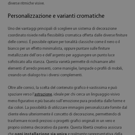
diverse ritmiche visive.
Personalizzazione e varianti cromatiche
Uno dei vantaggi principali di scegliere un sistema di decorazione
coordinato risiede nella flessibilità cromatica offerta dalle diverse finiture
delle cornici. È possibile optare per tonalità classiche come il nero o il
bianco per un effetto minimalista, oppure puntare sulle finiture
metallizzate dell'oro e dell'argento per aggiungere un punto luce
sofisticato alla stanza. Questa varietà permette di richiamare altri
elementi d'arredo presenti, come maniglie, lampade o profili di mobili,
creando un dialogo tra i diversi complementi.
Oltre alle cornici, la scelta del contenuto grafico è vastissima e può
spaziare verso l'
astrazione
, ideale per chi cerca un linguaggio visivo
meno figurativo e più basato sull'emozione pura prodotta dalle forme e
dai colori. La possibilità di utilizzare immagini personalizzate fornite dal
cliente eleva ulteriormente il concetto di decorazione, permettendo di
trasformare ricordi preziosi o progetti grafici originali in un vero e
proprio sistema decorativo da parete. Questa libertà creativa assicura
che
ogni installazione sia unica
e realmente rappresentativa della