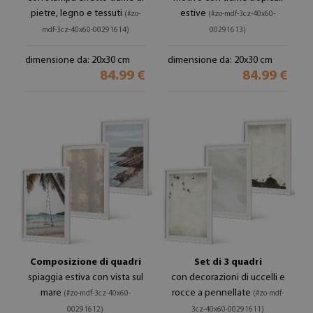
pietre, legno e tessuti
estive
(#zo-
(#zo-mdf-3cz-40x60-
mdf-3cz-40x60-00291614)
00291613)
dimensione da: 20x30 cm
dimensione da: 20x30 cm
84.99 €
84.99 €
Composizione di quadri
Set di 3 quadri
spiaggia estiva con vista sul
con decorazioni di uccelli e
mare
rocce a pennellate
(#zo-mdf-3cz-40x60-
(#zo-mdf-
00291612)
3cz-40x60-00291611)