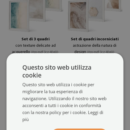
Set di 3 quadri
Set di quadri incorniciati
con texture delicate ad
astrazione della natura di
acquerello
design
(#zo-mdf-3cz-40x60-
(#zo-mdf-3cz-40x60-
00291602)
00291601)
Questo sito web utilizza
dimensione da: 20x30 cm
dimensione da: 20x30 cm
cookie
84.99 €
84.99 €
Questo sito web utilizza i cookie per
migliorare la tua esperienza di
navigazione. Utilizzando il nostro sito web
acconsenti a tutti i cookie in conformità
con la nostra policy per i cookie.
Leggi di
più