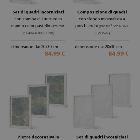
Set di quadri incorniciati
Composizione di quadri
con stampa di strutture in
con sfondo minimalista a
marmo color pastello
pois bianchi
(#zo-mdf-
(#zo-mdf-3cz-40x60-
3cz-40x60-00291598)
00291597)
dimensione da: 20x30 cm
dimensione da: 20x30 cm
84.99 €
84.99 €
Pietra decorativa in
Set di quadri incorniciati