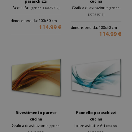
paraschizzi
cucina
Acqua Art
Grafica di astrazione
(#pk-nn-134475992)
(#pk-nn-
127063511)
dimensione da: 100x50 cm
114.99 €
dimensione da: 100x50 cm
114.99 €
Rivestimento parete
Pannello paraschizzi
cucina
cucina
Grafica di astrazione
Linee astratte Art
(#pk-nn-
(#pk-nn-