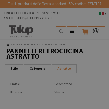
Tutti i prodotti dell'offerta standard
-5%
codice: ESTATE5
LINEA TELEFONICA
+49 20995509311
▾
EMAIL:
TULUP@TULUPDECORO.IT
(
0
)
/
PANNELLI RETROCUCINA
/
CATEGORIE
/
ASTRATTO
PANNELLI RETROCUCINA
ASTRATTO
Stile
Categorie
Astratto
Frattali
Geometrico
Illusione
Strisce