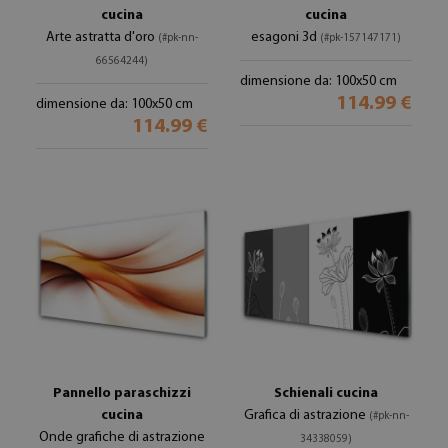
cucina
cucina
Arte astratta d'oro
esagoni 3d
(#pk-nn-
(#pk-157147171)
66564244)
dimensione da: 100x50 cm
114.99 €
dimensione da: 100x50 cm
114.99 €
Pannello paraschizzi
Schienali cucina
cucina
Grafica di astrazione
(#pk-nn-
Onde grafiche di astrazione
34338059)