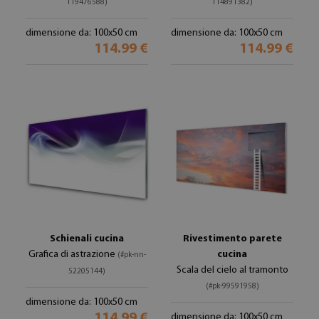
119476588)
114891382)
dimensione da: 100x50 cm
dimensione da: 100x50 cm
114.99 €
114.99 €
Schienali cucina
Rivestimento parete
Grafica di astrazione
cucina
(#pk-nn-
Scala del cielo al tramonto
52205144)
(#pk-99591958)
dimensione da: 100x50 cm
114.99 €
dimensione da: 100x50 cm