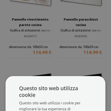
Pannello rivestimento
Pannello paraschizzi
parete cucina
cucina
Grafica di astrazione
Grafica di astrazione
(#pk-nn-
(#pk-nn-
46260957)
45685849)
dimensione da: 100x50 cm
dimensione da: 100x50 cm
114.99 €
114.99 €
Questo sito web utilizza
cookie
Questo sito web utilizza i cookie per
migliorare la tua esperienza di