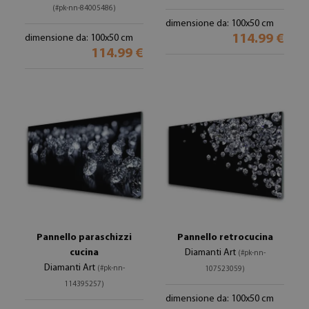
(#pk-nn-84005486)
dimensione da: 100x50 cm
114.99 €
dimensione da: 100x50 cm
114.99 €
Pannello paraschizzi
Pannello retrocucina
cucina
Diamanti Art
(#pk-nn-
Diamanti Art
(#pk-nn-
107523059)
114395257)
dimensione da: 100x50 cm