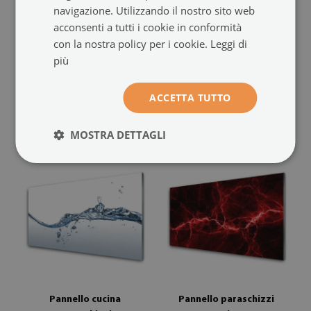
navigazione. Utilizzando il nostro sito web
Pannello retrocucina
Rivestimento parete
acconsenti a tutti i cookie in conformità
Piuma Art
cucina
(#pk-nn-36276177)
con la nostra policy per i cookie.
Leggi di
Grafica di astrazione
(#pk-nn-
più
dimensione da: 100x50 cm
25687097)
114.99 €
ACCETTA TUTTO
dimensione da: 100x50 cm
114.99 €
MOSTRA DETTAGLI
Pannello cucina
Pannello paraschizzi