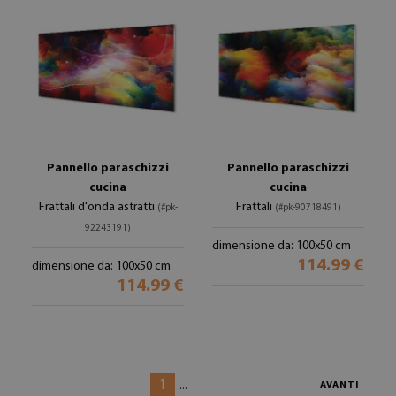
Pannello paraschizzi
Pannello paraschizzi
cucina
cucina
Frattali d'onda astratti
Frattali
(#pk-
(#pk-90718491)
92243191)
dimensione da: 100x50 cm
114.99 €
dimensione da: 100x50 cm
114.99 €
1
...
AVANTI