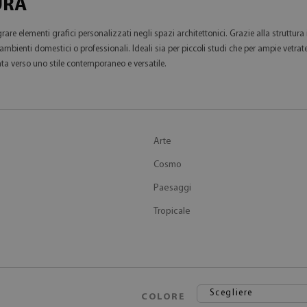
URA
re elementi grafici personalizzati negli spazi architettonici. Grazie alla struttura
bienti domestici o professionali. Ideali sia per piccoli studi che per ampie vetrate,
ta verso uno stile contemporaneo e versatile.
Arte
Cosmo
Paesaggi
Tropicale
Scegliere
COLORE