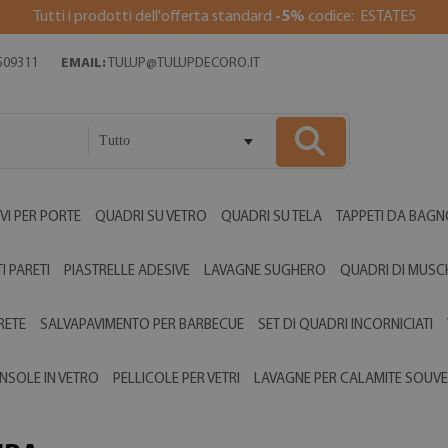
Tutti i prodotti dell'offerta standard
-5%
codice: ESTATE5
509311
EMAIL:
TULUP@TULUPDECORO.IT
Tutto
VI PER PORTE
QUADRI SU VETRO
QUADRI SU TELA
TAPPETI DA BAGN
I PARETI
PIASTRELLE ADESIVE
LAVAGNE SUGHERO
QUADRI DI MUSC
RETE
SALVAPAVIMENTO PER BARBECUE
SET DI QUADRI INCORNICIATI
NSOLE IN VETRO
PELLICOLE PER VETRI
LAVAGNE PER CALAMITE SOUVE