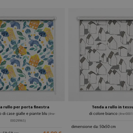
a rullo per porta finestra
Tenda a rullo in tess
 di case gialle e piante blu
di colore bianco
(#rw-
(#rw-0001
00029965)
dimensione da: 50x50 cm