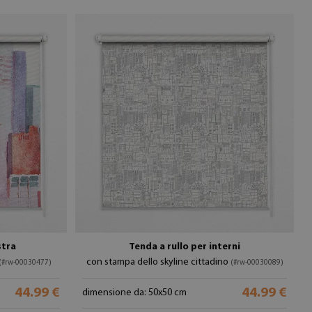
stra
Tenda a rullo per interni
con stampa dello skyline cittadino
(#rw-00030477)
(#rw-00030089)
44.99 €
44.99 €
dimensione da: 50x50 cm