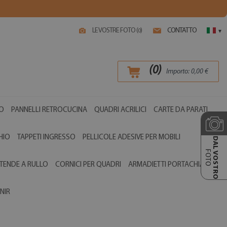
LE VOSTRE FOTO (
)
CONTATTO
0
▾
(
0
)
Importo:
0,00
€
O
PANNELLI RETROCUCINA
QUADRI ACRILICI
CARTE DA PARATI
HIO
TAPPETI INGRESSO
PELLICOLE ADESIVE PER MOBILI
DAL VOSTRO
FOTO
TENDE A RULLO
CORNICI PER QUADRI
ARMADIETTI PORTACHIAVI
NIR