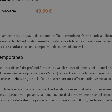
antasia città
(#rwz-00011254)
49.99 €
: 50x50 cm
 ambiente in uno spazio dal carattere raffinato e moderno. Queste tende a rullo in t
sione dei dettagli grafici permette di valorizzare le finestre attraverso immagini di
tezione solare
con una componente decorativa di alto livello.
ontemporaneo
permette di conferire profondità e prospettiva alle stanze di dimensioni ridotte. Le
luce, ma una vera e propria opera d'arte. Queste soluzioni si adattano magnificamen
ere le
astrazioni
, il rigore delle forme di
Architettura
offre un ordine visivo unico.
ntro la luce solare diretta e gli sguardi indiscreti provenienti dall'esterno. Il rives
elle stampe inalterata per anni. La manutenzione risulta estremamente semplice po
obustezza della struttura permette un utilizzo quotidiano fluido, rendendo queste inst