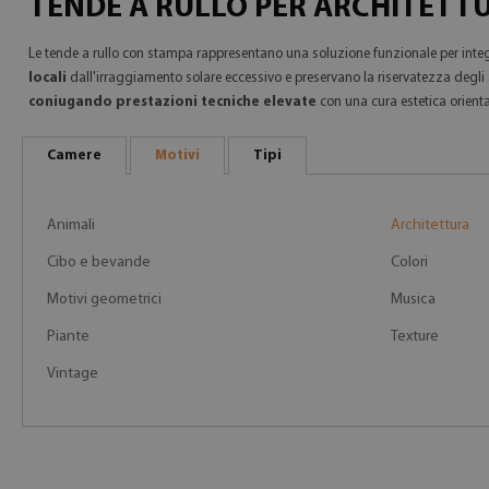
TENDE A RULLO PER ARCHITETT
Le tende a rullo con stampa rappresentano una soluzione funzionale per integra
locali
dall'irraggiamento solare eccessivo e preservano la riservatezza degli am
coniugando prestazioni tecniche elevate
con una cura estetica orienta
Camere
Motivi
Tipi
Animali
Architettura
Cibo e bevande
Colori
Motivi geometrici
Musica
Piante
Texture
Vintage