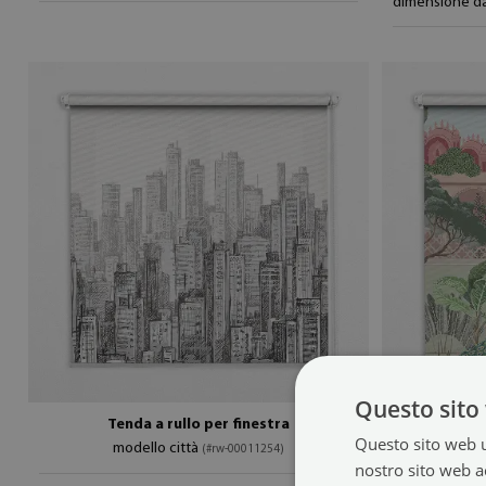
dimensione da
Questo sito 
Tenda a rullo per finestra
Tenda 
Questo sito web ut
modello città
modello pa
(#rw-00011254)
nostro sito web ac