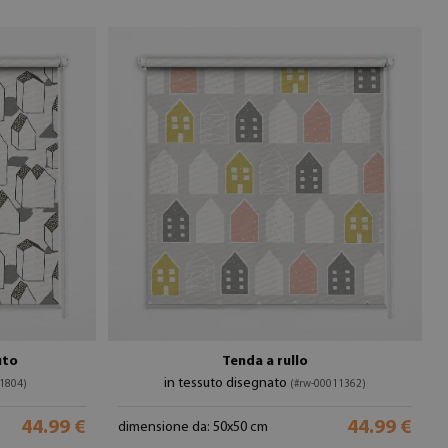
uto
Tenda a rullo
in tessuto disegnato
1804)
(#rw-00011362)
44.99 €
44.99 €
dimensione da: 50x50 cm