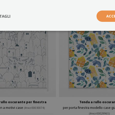
49.99 €
: 50x50 cm
dimensione da: 50x50 cm
TAGLI
ACC
rullo oscurante per finestra
Tenda a rullo oscura
gn a motivi case
per porta finestra modello case gia
(#rwz-00030074)
(#rwz-00029965)