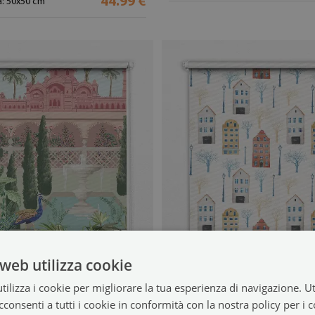
44.99 €
: 50x50 cm
web utilizza cookie
a rullo oscurante interna
Tenda a rullo oscura
ilizza i cookie per migliorare la tua esperienza di navigazione. Ut
lazzo con giardino
per porta finestra
(#rwz-00077780)
(#rwz-00
consenti a tutti i cookie in conformità con la nostra policy per i 