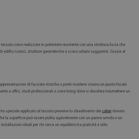
essuto sono realizzate in poliestere resistente con una struttura liscia che
 edifici iconici, strutture geometriche o scorci urbani suggestivi. Grazie al
 rappresentazioni di facciate storiche o ponti moderni creano un punto focale
te a uffici, studi professionali o zone living dove si desidera trasmettere un
timento speciale applicato al tessuto previene lo sbiadimento dei
colori
dovuto
iché la superficie può essere pulita agevolmente con un panno umido e un
allazioni ideali per chi cerca un equilibrio tra praticità e stile.