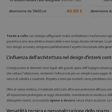
in tessuto firmata Case disegnate
con f
(#rwz-00011362)
49.99 €
dimensione da: 50x50 cm
dimensione da
Tende a rullo
con stampa raffiguranti motivi architettonici trasformano ogni
garantisce una resa estetica impeccabile e una lunga durata nel tempo. La preci
loro design accurato, integrano perfettamente l'aspetto funzionale della
pro
L'influenza dell'architettura nel design d'interni c
L'integrazione di elementi visivi legati alle grandi opere dell'ingegno umano 
che cattura l'attenzione, rendendo l'infisso non più un semplice passaggio di 
senso di solidità e creatività. Rispetto a temi più morbidi come potrebbero ess
Oltre al valore estetico, il materiale utilizzato offre una protezione efficace co
all'esposizione prolungata ai raggi ultravioletti, mantenendo la vividezza d
detergente neutro, assicurando
igiene e decoro
senza sforzi eccessivi. La r
Versatilità tecnica e personalizzazione dello spazio