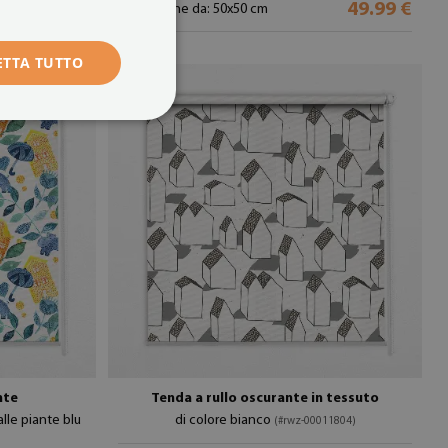
49.99 €
49.99 €
dimensione da: 50x50 cm
ETTA TUTTO
nte
Tenda a rullo oscurante in tessuto
lle piante blu
di colore bianco
(#rwz-00011804)