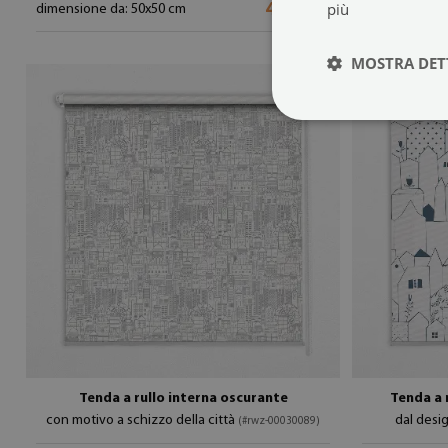
più
44.99 €
dimensione da: 50x50 cm
dimensione da
MOSTRA DET
Tenda a rullo interna oscurante
Tenda a 
con motivo a schizzo della città
dal desi
(#rwz-00030089)