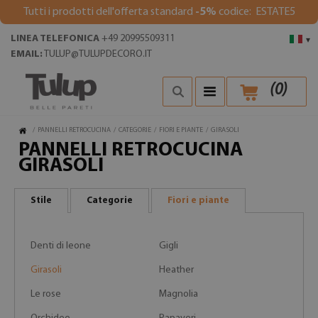
Tutti i prodotti dell'offerta standard
-5%
codice: ESTATE5
LINEA TELEFONICA
+49 20995509311
▾
EMAIL:
TULUP@TULUPDECORO.IT
(
0
)
/
PANNELLI RETROCUCINA
/
CATEGORIE
/
FIORI E PIANTE
/
GIRASOLI
PANNELLI RETROCUCINA
GIRASOLI
Stile
Categorie
Fiori e piante
Denti di leone
Gigli
Girasoli
Heather
Le rose
Magnolia