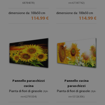
68784078)
nn-67347742)
dimensione da: 100x50 cm
dimensione da: 100x50 cm
114.99 €
114.99 €
Pannello paraschizzi
Pannello cucina
cucina
paraschizzi
Pianta di fiori di girasole
Pianta di fiori di girasole
(#pk-
(#pk-
nn-62795504)
nn-55126306)