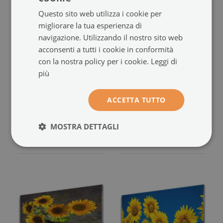
Questo sito web utilizza i cookie per
migliorare la tua esperienza di
navigazione. Utilizzando il nostro sito web
acconsenti a tutti i cookie in conformità
con la nostra policy per i cookie.
Leggi di
più
Pannello paraschizzi
Pannello cucina
cucina
paraschizzi
Pianta di fiori di girasole
Fiori, piante, natura
ACCETTA TUTTO
(#pk-
(#pk-nn-
nn-34886884)
3313046)
MOSTRA DETTAGLI
dimensione da: 100x50 cm
dimensione da: 100x50 cm
114.99 €
114.99 €