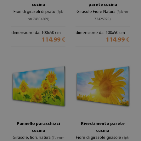
cucina
parete cucina
Fiori di girasoli di prato
Girasole Fiore Natura
(#pk-
(#pk-nn-
nn-74804569)
72425970)
dimensione da: 100x50 cm
dimensione da: 100x50 cm
114.99 €
114.99 €
Pannello paraschizzi
Rivestimento parete
cucina
cucina
Girasole, fiori, natura
Fiore di girasole girasole
(#pk-nn-
(#pk-