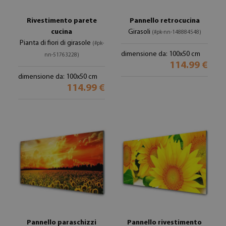
Rivestimento parete
Pannello retrocucina
cucina
Girasoli
(#pk-nn-148884548)
Pianta di fiori di girasole
(#pk-
dimensione da: 100x50 cm
nn-51763228)
114.99 €
dimensione da: 100x50 cm
114.99 €
Pannello paraschizzi
Pannello rivestimento