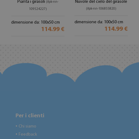
Pianta i girasoli
Nuvole del cielo del girasole
(#pk-nn-
(#pk-nn-106855820)
109524227)
dimensione da: 100x50 cm
dimensione da: 100x50 cm
114.99 €
114.99 €
Per i clienti
Chi siamo
●
Feedback
●