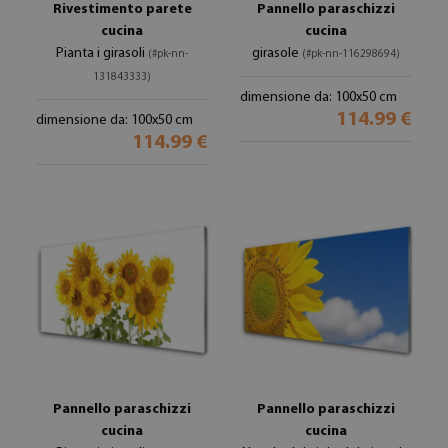
Rivestimento parete
Pannello paraschizzi
cucina
cucina
Pianta i girasoli
girasole
(#pk-nn-
(#pk-nn-116298694)
131843333)
dimensione da: 100x50 cm
114.99 €
dimensione da: 100x50 cm
114.99 €
Pannello paraschizzi
Pannello paraschizzi
cucina
cucina