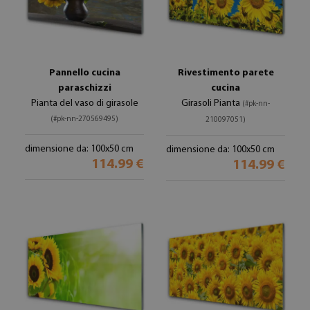
Pannello cucina
Rivestimento parete
paraschizzi
cucina
Pianta del vaso di girasole
Girasoli Pianta
(#pk-nn-
(#pk-nn-270569495)
210097051)
dimensione da: 100x50 cm
dimensione da: 100x50 cm
114.99 €
114.99 €