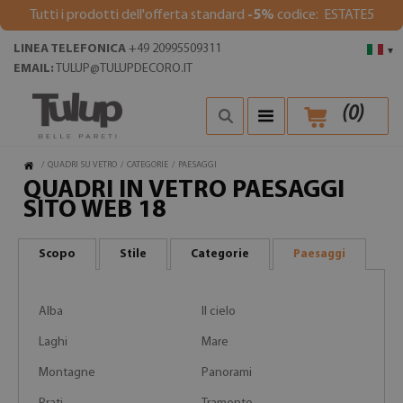
Tutti i prodotti dell'offerta standard
-5%
codice: ESTATE5
LINEA TELEFONICA
+49 20995509311
▾
EMAIL:
TULUP@TULUPDECORO.IT
(
0
)
/
QUADRI SU VETRO
/
CATEGORIE
/
PAESAGGI
QUADRI IN VETRO PAESAGGI
SITO WEB 18
Scopo
Stile
Categorie
Paesaggi
Alba
Il cielo
Laghi
Mare
Montagne
Panorami