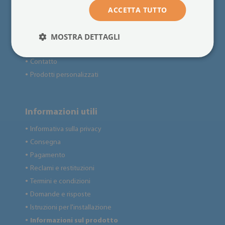
Per i clienti
ACCETTA TUTTO
Chi siamo
●
MOSTRA DETTAGLI
Feedback
●
Blog
●
Contatto
●
Prodotti personalizzati
●
Informazioni utili
Informativa sulla privacy
●
Consegna
●
Pagamento
●
Reclami e restituzioni
●
Termini e condizioni
●
Domande e risposte
●
Istruzioni per l'installazione
●
Informazioni sul prodotto
●