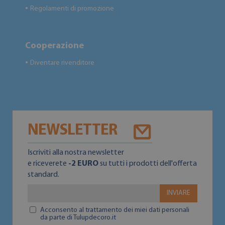
Regolamenti di promozione
●
Cooperazione
Diventare rivenditore
●
NEWSLETTER
Iscriviti alla nostra newsletter
e riceverete
-2 EURO
su tutti i prodotti dell'offerta
standard.
INVIARE
Acconsento al trattamento dei miei dati personali
da parte di Tulupdecoro.it