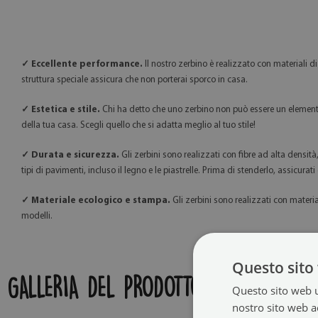
✓ Eccellente performance.
Il nostro zerbino è realizzato con materiali d
struttura speciale assicura che non porterai sporco in casa.
✓ Estetica e stile.
Chi ha detto che uno zerbino non può essere un elemento 
della tua casa. Scegli quello che si adatta meglio al tuo stile!
✓ Durata e sicurezza.
Gli zerbini sono realizzati con fibre ad alta densit
tipi di pavimenti, incluso il legno e le piastrelle. Prima di stenderlo, assicurati 
✓ Materiale ecologico e stampa.
Gli zerbini sono realizzati con materi
modelli.
Questo sito 
GALLERIA DEL PRODOTTO:
Questo sito web ut
nostro sito web ac