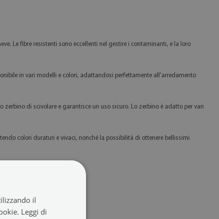
. Le fibre resistenti sono eccellenti nel gestire i contaminanti, e la loro
onibile in vari modelli e colori, adattandosi perfettamente all'arredamento
o zerbino di scivolare e garantisce un uso sicuro. Lo zerbino è adatto per vari
ndo colori duraturi e vivaci, nonché la possibilità di ottenere bellissimi
ilizzando il
cookie.
Leggi di