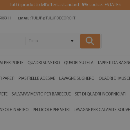
Tutti i prodotti dell'offerta standard
-5%
codice: ESTATE5
509311
EMAIL:
TULUP@TULUPDECORO.IT
Tutto
VI PER PORTE
QUADRI SU VETRO
QUADRI SU TELA
TAPPETI DA BAGN
I PARETI
PIASTRELLE ADESIVE
LAVAGNE SUGHERO
QUADRI DI MUSC
RETE
SALVAPAVIMENTO PER BARBECUE
SET DI QUADRI INCORNICIATI
NSOLE IN VETRO
PELLICOLE PER VETRI
LAVAGNE PER CALAMITE SOUVE