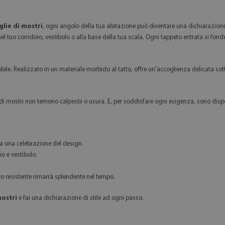
lie di mostri
, ogni angolo della tua abitazione può diventare una dichiarazione d
nel tuo corridoio, vestibolo o alla base della tua scala. Ogni tappeto entrata si fon
le. Realizzato in un materiale morbido al tatto, offre un'accoglienza delicata sotto 
di mostri non temono calpestii o usura. E, per soddisfare ogni esigenza, sono dispo
a una celebrazione del design.
o e vestibolo.
vo resistente rimarrà splendente nel tempo.
mostri
e fai una dichiarazione di stile ad ogni passo.