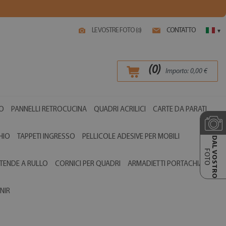
LE VOSTRE FOTO (
)
CONTATTO
0
▾
(
0
)
Importo:
0,00
€
O
PANNELLI RETROCUCINA
QUADRI ACRILICI
CARTE DA PARATI
HIO
TAPPETI INGRESSO
PELLICOLE ADESIVE PER MOBILI
DAL VOSTRO
FOTO
TENDE A RULLO
CORNICI PER QUADRI
ARMADIETTI PORTACHIAVI
NIR