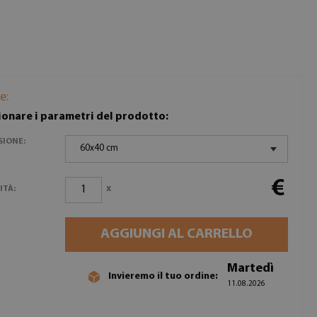
e:
ionare i parametri del prodotto:
SIONE:
60x40 cm
€
x
ITÀ:
AGGIUNGI AL CARRELLO
Martedì
Invieremo il tuo ordine:
11.08.2026