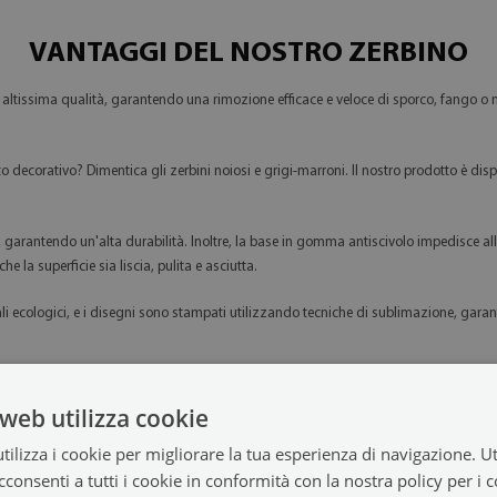
VANTAGGI DEL NOSTRO ZERBINO
i altissima qualità, garantendo una rimozione efficace e veloce di sporco, fango o neve
decorativo? Dimentica gli zerbini noiosi e grigi-marroni. Il nostro prodotto è disp
à, garantendo un'alta durabilità. Inoltre, la base in gomma antiscivolo impedisce all
che la superficie sia liscia, pulita e asciutta.
ali ecologici, e i disegni sono stampati utilizzando tecniche di sublimazione, garante
web utilizza cookie
ilizza i cookie per migliorare la tua esperienza di navigazione. Ut
consenti a tutti i cookie in conformità con la nostra policy per i 