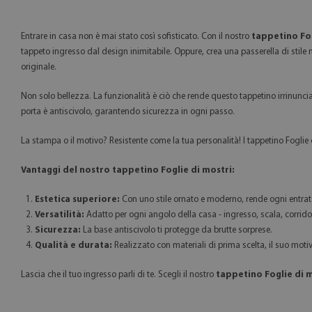
Entrare in casa non è mai stato così sofisticato. Con il nostro
tappetino Fog
tappeto ingresso dal design inimitabile. Oppure, crea una passerella di stile 
originale.
Non solo bellezza. La funzionalità è ciò che rende questo tappetino irrinunciabi
porta è antiscivolo, garantendo sicurezza in ogni passo.
La stampa o il motivo? Resistente come la tua personalità! I tappetino Foglie 
Vantaggi del nostro tappetino Foglie di mostri:
Estetica superiore:
Con uno stile ornato e moderno, rende ogni entrat
Versatilità:
Adatto per ogni angolo della casa - ingresso, scala, corridoi
Sicurezza:
La base antiscivolo ti protegge da brutte sorprese.
Qualità e durata:
Realizzato con materiali di prima scelta, il suo moti
Lascia che il tuo ingresso parli di te. Scegli il nostro
tappetino Foglie di 