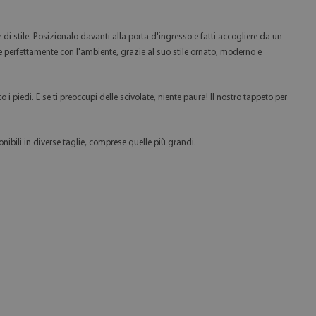
i stile. Posizionalo davanti alla porta d'ingresso e fatti accogliere da un
de perfettamente con l'ambiente, grazie al suo stile ornato, moderno e
i piedi. E se ti preoccupi delle scivolate, niente paura! Il nostro tappeto per
nibili in diverse taglie, comprese quelle più grandi.