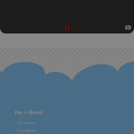
Per i clienti
Chi siamo
●
Feedback
●