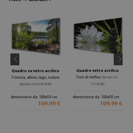
Quadro vetro acrilico
Quadro su vetro acrilico
Fiori di ninfea
Foresta, alberi, lago, natura
(#pl-oah-nn-
(#pl-oah-nn-65467698)
7772938)
dimensione da: 100x50 cm
dimensione da: 100x50 cm
109.99 €
109.99 €