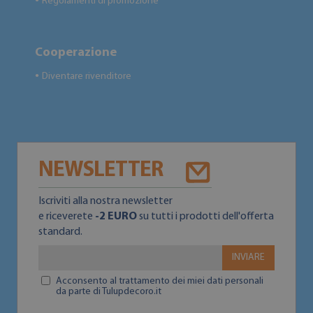
Regolamenti di promozione
●
Cooperazione
Diventare rivenditore
●
NEWSLETTER
Iscriviti alla nostra newsletter
e riceverete
-2 EURO
su tutti i prodotti dell'offerta
standard.
INVIARE
Acconsento al trattamento dei miei dati personali
da parte di Tulupdecoro.it