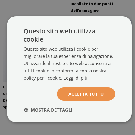
incollate in due punti
dell'immagine.
Questo sito web utilizza
cookie
Questo sito web utilizza i cookie per
migliorare la tua esperienza di navigazione.
Utilizzando il nostro sito web acconsenti a
tutti i cookie in conformità con la nostra
policy per i cookie.
Leggi di più
Il quadro è montato con
L'immagine è pronta per
ACCETTA TUTTO
un'opzione di quattro
essere assemblata.
pendenti. Appendini per
specchi montati a parete.
MOSTRA DETTAGLI