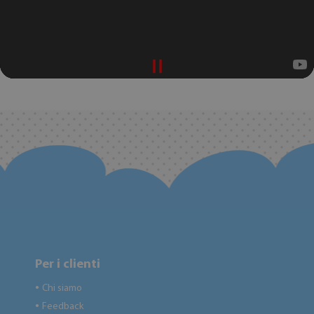
Per i clienti
Chi siamo
●
Feedback
●