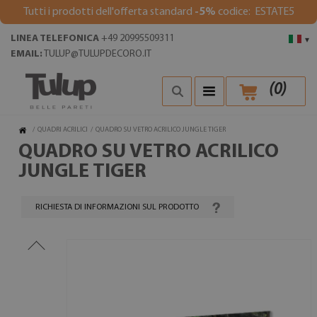
Tutti i prodotti dell'offerta standard
-5%
codice: ESTATE5
LINEA TELEFONICA
+49 20995509311
▾
EMAIL:
TULUP@TULUPDECORO.IT
(
0
)
/
QUADRI ACRILICI
/
QUADRO SU VETRO ACRILICO JUNGLE TIGER
QUADRO SU VETRO ACRILICO
JUNGLE TIGER
RICHIESTA DI INFORMAZIONI SUL PRODOTTO