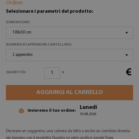
Ordine:
Selezionare i parametri del prodotto:
DIMENSIONE:
100x50 cm
NUMERO DI APPENDINI CARTELLINO:
2 appendini
€
x
QUANTITÀ:
AGGIUNGI AL CARRELLO
Lunedi
Invieremo il tuo ordine:
10.08.2026
Decorare un soggiorno, una camera da letto o anche un corridoio diventa
più leggero con il prodotto Quadro su vetro acrilico Jungle Tiger.