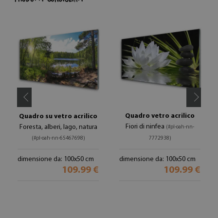
Quadro vetro acrilico
Quadro su vetro acrilico
Fiori di ninfea
Foresta, alberi, lago, natura
(#pl-oah-nn-
(#pl-oah-nn-65467698)
7772938)
dimensione da: 100x50 cm
dimensione da: 100x50 cm
109.99 €
109.99 €