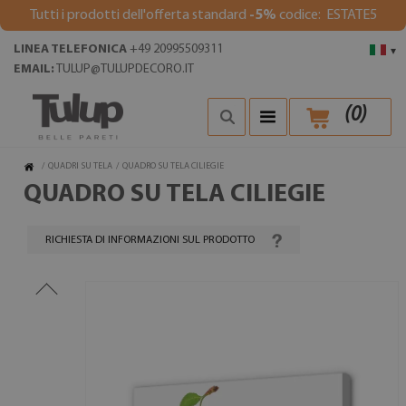
Tutti i prodotti dell'offerta standard
-5%
codice: ESTATE5
LINEA TELEFONICA
+49 20995509311
▾
EMAIL:
TULUP@TULUPDECORO.IT
(
0
)
/
QUADRI SU TELA
/
QUADRO SU TELA CILIEGIE
QUADRO SU TELA CILIEGIE
RICHIESTA DI INFORMAZIONI SUL PRODOTTO