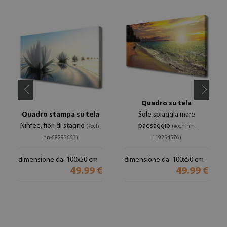
Quadro su tela
Quadro stampa su tela
Sole spiaggia mare
Ninfee, fiori di stagno
paesaggio
(#och-
(#och-nn-
nn-68293663)
119254576)
dimensione da: 100x50 cm
dimensione da: 100x50 cm
49.99 €
49.99 €