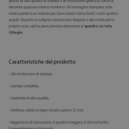
grazie all'alta qualità di stampa e all'esecuzione {precisa} classica,
decorerà qualsiasi interno moderno. Un'immagine stampata sulla
vostra parete è un metodo per {arricchire} e {arricchire} i vostri quattro
angoli. Quando si scelgono decorazioni eleganti e alla moda per la
propria casa, vale la pena prestare attenzione al
quadro su tela
Ciliegie
.
Caratteristiche del prodotto
- alta risoluzione di stampa,
- stampa completa,
- materiale di alta qualità,
- struttura solida in legno di pino spesso (2 cm),
- leggerezza di esecuzione, il quadro è leggero, il che ne facilita
l'appendimento e il trasporto,