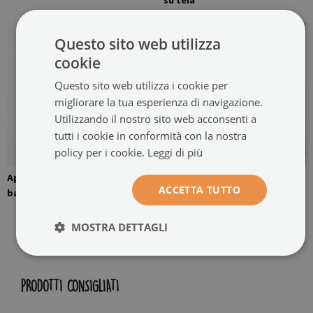
su tela
Questo sito web utilizza
cookie
Questo sito web utilizza i cookie per
migliorare la tua esperienza di navigazione.
Utilizzando il nostro sito web acconsenti a
tutti i cookie in conformità con la nostra
policy per i cookie.
Leggi di più
Appendino montato sulle
Il dipinto su tela è pronto per
ACCETTA TUTTO
barelle
essere appeso
MOSTRA DETTAGLI
PRODOTTI CONSIGLIATI