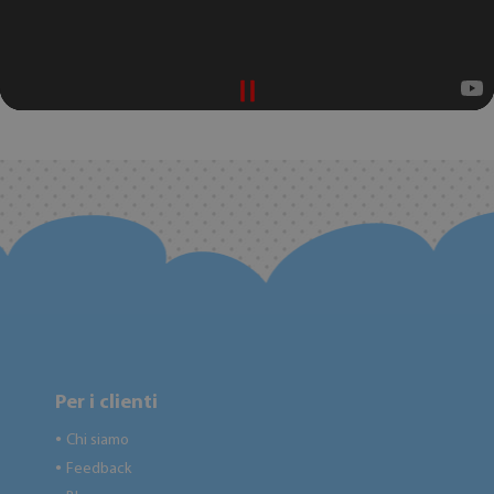
Per i clienti
Chi siamo
●
Feedback
●