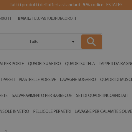
Tutti i prodotti dell'offerta standard
-5%
codice: ESTATE5
509311
EMAIL:
TULUP@TULUPDECORO.IT
Tutto
VI PER PORTE
QUADRI SU VETRO
QUADRI SU TELA
TAPPETI DA BAGN
I PARETI
PIASTRELLE ADESIVE
LAVAGNE SUGHERO
QUADRI DI MUSC
RETE
SALVAPAVIMENTO PER BARBECUE
SET DI QUADRI INCORNICIATI
NSOLE IN VETRO
PELLICOLE PER VETRI
LAVAGNE PER CALAMITE SOUVE