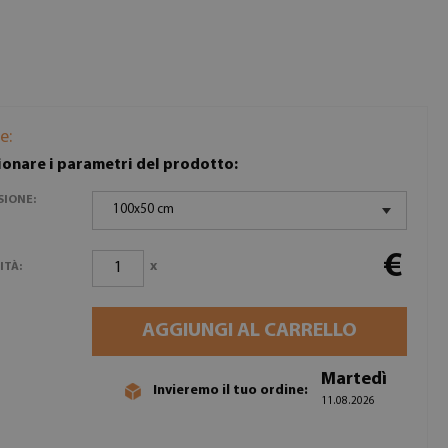
e:
ionare i parametri del prodotto:
SIONE:
100x50 cm
€
x
ITÀ:
AGGIUNGI AL CARRELLO
Martedì
Invieremo il tuo ordine:
11.08.2026