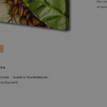
Una cas
un quad
cina
 CUCINA
QUADRI SU TELA MINIMALISTA
 SU TELA CAFFÈ