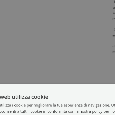
-
e
s
re
-
in
-
m
web utilizza cookie
ilizza i cookie per migliorare la tua esperienza di navigazione. Ut
consenti a tutti i cookie in conformità con la nostra policy per i 