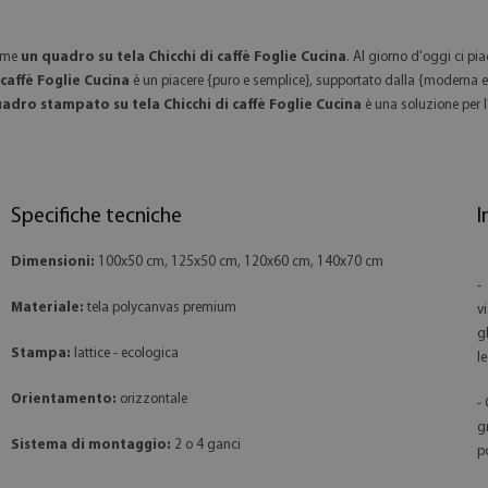
come
un quadro su tela Chicchi di caffè Foglie Cucina
. Al giorno d'oggi ci pi
 caffè Foglie Cucina
è un piacere {puro e semplice}, supportato dalla {moderna e
adro stampato su tela Chicchi di caffè Foglie Cucina
è una soluzione per l'
Specifiche tecniche
I
Dimensioni:
100x50 cm, 125x50 cm, 120x60 cm, 140x70 cm
-
Materiale:
tela polycanvas premium
v
g
Stampa:
lattice - ecologica
l
Orientamento:
orizzontale
-
g
Sistema di montaggio:
2 o 4 ganci
p