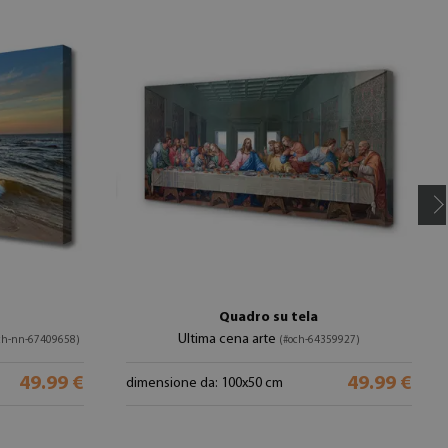
Quadro su tela
Ultima cena arte
ch-nn-67409658)
(#och-64359927)
49.99 €
49.99 €
dimensione da: 100x50 cm