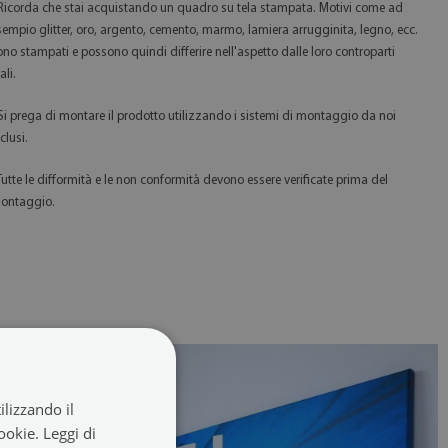
 Ricorda che stai acquistando un quadro su tela stampata. Motivi come ad
sempio glitter, oro, argento, cemento, marmo, lamiera arrugginita, legno, ecc.
ono stampati e possono quindi differire nell'aspetto dalle loro controparti
ali.
 Si prega di montare il prodotto utilizzando i sistemi di montaggio da noi
clusi.
 Tutte le difformità e le non conformità devono essere verificate prima del
ontaggio.
ilizzando il
cookie.
Leggi di