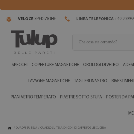
VELOCE
SPEDIZIONE
LINEA TELEFONICA
+49 20995
SPECCHI
COPERTURE MAGNETICHE
OROLOGI DI VETRO
ADESI
LAVAGNE MAGNETICHE
TAGLIERI IN VETRO
RIVESTIMENT
PIANI VETRO TEMPERATO
PIASTRE SOTTO STUFA
POSTER DA PA
ME
/
QUADRI SU TELA
/
QUADRO SU TELA CHICCHI DI CAFFÈ FOGLIE CUCINA