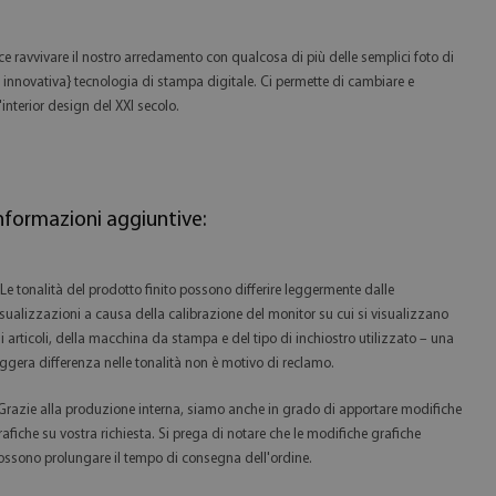
ace ravvivare il nostro arredamento con qualcosa di più delle semplici foto di
 innovativa} tecnologia di stampa digitale. Ci permette di cambiare e
interior design del XXI secolo.
nformazioni aggiuntive:
 Le tonalità del prodotto finito possono differire leggermente dalle
isualizzazioni a causa della calibrazione del monitor su cui si visualizzano
li articoli, della macchina da stampa e del tipo di inchiostro utilizzato – una
eggera differenza nelle tonalità non è motivo di reclamo.
 Grazie alla produzione interna, siamo anche in grado di apportare modifiche
rafiche su vostra richiesta. Si prega di notare che le modifiche grafiche
ossono prolungare il tempo di consegna dell'ordine.