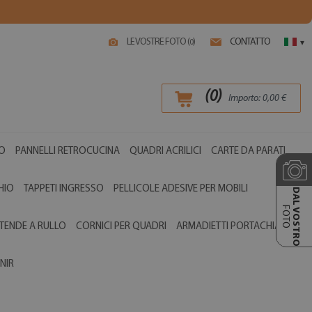
LE VOSTRE FOTO (
)
CONTATTO
0
▾
(
0
)
Importo:
0,00
€
O
PANNELLI RETROCUCINA
QUADRI ACRILICI
CARTE DA PARATI
HIO
TAPPETI INGRESSO
PELLICOLE ADESIVE PER MOBILI
DAL VOSTRO
FOTO
TENDE A RULLO
CORNICI PER QUADRI
ARMADIETTI PORTACHIAVI
NIR