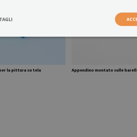
TAGLI
ACC
per la pittura su tela
Appendino montato sulle barell