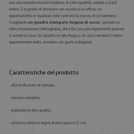
una decorazione murale moderna di {alta qualità}, adatta a {vari}
interni. È in grado di decorare con successo un ufficio, un
appartamento in qualsiasi stile e persino la stanza di un bambino.
Scegliendo
un quadro stampato Anguca di cocco
, puntate su
stile e lavorazione {dettagliata}, che è {la cosa più importante} quando
si arreda la casa. Un quadro su tela Anguca di cocco renderà il vostro
appartamento bello, arredato con gusto e elegante.
Caratteristiche del prodotto
- alta risoluzione di stampa,
- stampa completa,
- materiale di alta qualità,
- struttura solida in legno di pino spesso (2 cm),