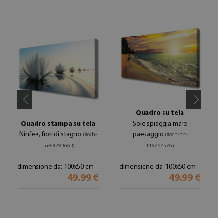
Quadro su tela
Quadro stampa su tela
Sole spiaggia mare
Ninfee, fiori di stagno
paesaggio
(#och-
(#och-nn-
nn-68293663)
119254576)
dimensione da: 100x50 cm
dimensione da: 100x50 cm
49.99 €
49.99 €