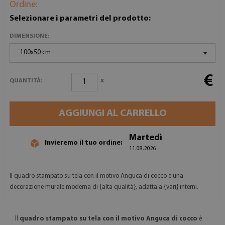
Ordine:
Selezionare i parametri del prodotto:
DIMENSIONE:
100x50 cm
€
x
QUANTITÀ:
AGGIUNGI AL CARRELLO
Martedì
Invieremo il tuo ordine:
11.08.2026
Il quadro stampato su tela con il motivo Anguca di cocco è una
decorazione murale moderna di {alta qualità}, adatta a {vari} interni.
Il
quadro stampato su tela con il motivo Anguca di cocco
è