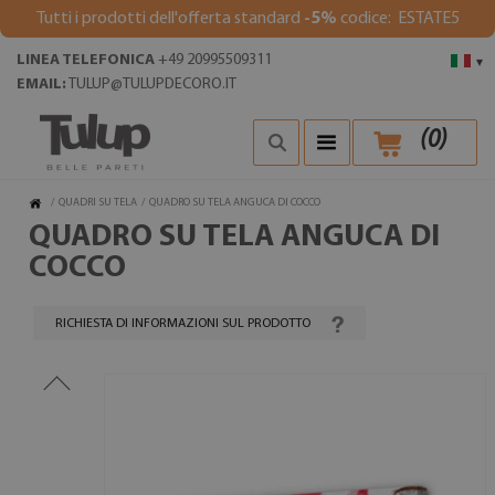
Tutti i prodotti dell'offerta standard
-5%
codice: ESTATE5
LINEA TELEFONICA
+49 20995509311
▾
EMAIL:
TULUP@TULUPDECORO.IT
(
0
)
/
QUADRI SU TELA
/
QUADRO SU TELA ANGUCA DI COCCO
QUADRO SU TELA ANGUCA DI
COCCO
RICHIESTA DI INFORMAZIONI SUL PRODOTTO