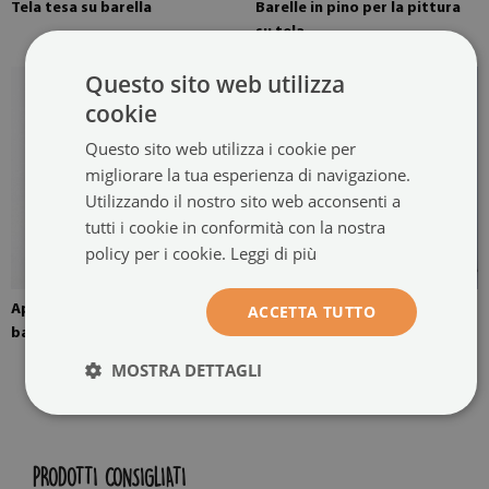
Tela tesa su barella
Barelle in pino per la pittura
su tela
Questo sito web utilizza
cookie
Questo sito web utilizza i cookie per
migliorare la tua esperienza di navigazione.
Utilizzando il nostro sito web acconsenti a
tutti i cookie in conformità con la nostra
policy per i cookie.
Leggi di più
Appendino montato sulle
Il dipinto su tela è pronto per
ACCETTA TUTTO
barelle
essere appeso
MOSTRA DETTAGLI
PRODOTTI CONSIGLIATI