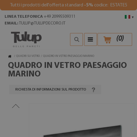
Tutti i prodotti dell'offerta standard
-5%
codice: ESTATE5
LINEA TELEFONICA
+49 20995509311
▾
EMAIL:
TULUP@TULUPDECORO.IT
(
0
)
/
QUADRI SU VETRO
/
QUADRO IN VETRO PAESAGGIO MARINO
QUADRO IN VETRO PAESAGGIO
MARINO
RICHIESTA DI INFORMAZIONI SUL PRODOTTO