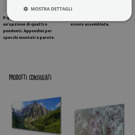
MOSTRA DETTAGLI
Il quadro è montato con
L'immagine è pronta per
un'opzione di quattro
essere assemblata.
pendenti. Appendini per
specchi montati a parete.
PRODOTTI CONSIGLIATI