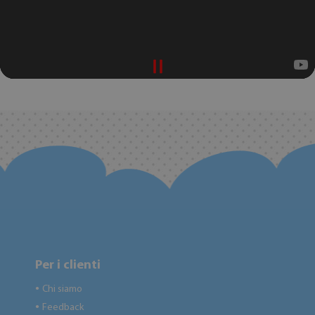
Per i clienti
Chi siamo
●
Feedback
●