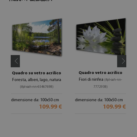
Quadro vetro acrilico
Quadro su vetro acrilico
Fiori di ninfea
Foresta, alberi, lago, natura
(#pl-oah-nn-
(#pl-oah-nn-65467698)
7772938)
dimensione da: 100x50 cm
dimensione da: 100x50 cm
109.99 €
109.99 €