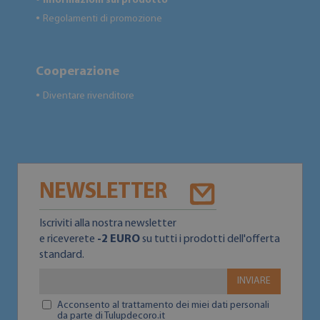
Informazioni sul prodotto
Regolamenti di promozione
●
Cooperazione
Diventare rivenditore
●
NEWSLETTER
Iscriviti alla nostra newsletter
e riceverete
-2 EURO
su tutti i prodotti dell'offerta
standard.
INVIARE
Acconsento al trattamento dei miei dati personali
da parte di Tulupdecoro.it