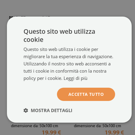
PRODOTTI CONSIGLIATI
Questo sito web utilizza
cookie
Questo sito web utilizza i cookie per
migliorare la tua esperienza di navigazione.
Utilizzando il nostro sito web acconsenti a
tutti i cookie in conformità con la nostra
policy per i cookie.
Leggi di più
ACCETTA TUTTO
Pellicola per vetri
Pellicola per vetri
effetto vetrata
privacy
MOSTRA DETTAGLI
Strisce blu
tonalità beige
(#fmw-00011614)
(#fmw-cceee3cf)
dimensione da: 50x100 cm
dimensione da: 50x100 cm
19.99 €
19.99 €