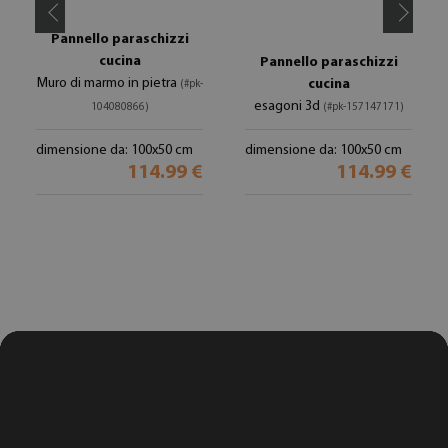
Pannello paraschizzi
cucina
Pannello paraschizzi
Muro di marmo in pietra
cucina
(#pk-
esagoni 3d
104080866)
(#pk-157147171)
dimensione da: 100x50 cm
dimensione da: 100x50 cm
114.99 €
114.99 €