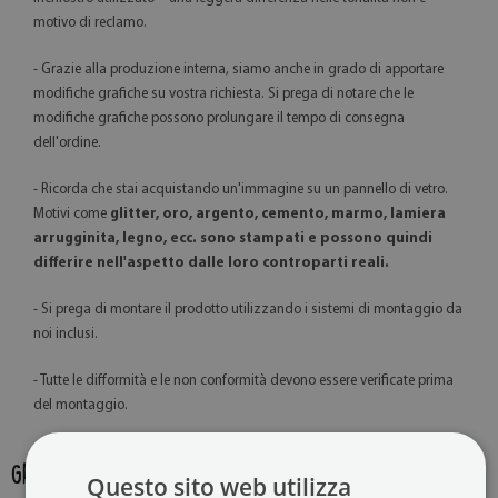
motivo di reclamo.
- Grazie alla produzione interna, siamo anche in grado di apportare
modifiche grafiche su vostra richiesta. Si prega di notare che le
modifiche grafiche possono prolungare il tempo di consegna
dell'ordine.
- Ricorda che stai acquistando un'immagine su un pannello di vetro.
Motivi come
glitter, oro, argento, cemento, marmo, lamiera
arrugginita, legno, ecc. sono stampati e possono quindi
differire nell'aspetto dalle loro controparti reali.
- Si prega di montare il prodotto utilizzando i sistemi di montaggio da
noi inclusi.
- Tutte le difformità e le non conformità devono essere verificate prima
del montaggio.
GALLERIA DEL PRODOTTO:
Questo sito web utilizza