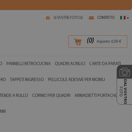
LE VOSTRE FOTO (
)
CONTATTO
0
▾
(
0
)
Importo:
0,00
€
O
PANNELLI RETROCUCINA
QUADRI ACRILICI
CARTE DA PARATI
HIO
TAPPETI INGRESSO
PELLICOLE ADESIVE PER MOBILI
DAL VOSTRO
FOTO
TENDE A RULLO
CORNICI PER QUADRI
ARMADIETTI PORTACHIAVI
NIR