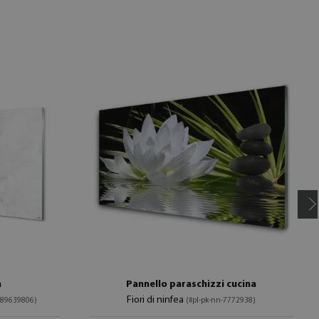
a
Pannello paraschizzi cucina
Fiori di ninfea
289639806)
(#pl-pk-nn-7772938)