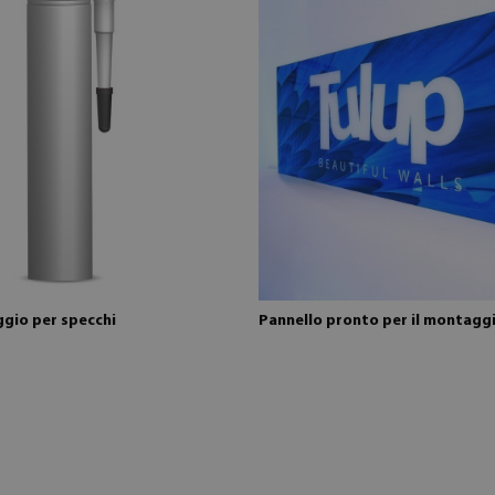
ggio per specchi
Pannello pronto per il montagg