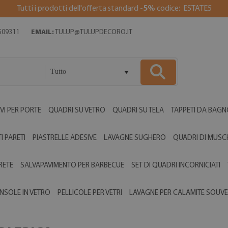
Tutti i prodotti dell'offerta standard
-5%
codice: ESTATE5
509311
EMAIL:
TULUP@TULUPDECORO.IT
Tutto
VI PER PORTE
QUADRI SU VETRO
QUADRI SU TELA
TAPPETI DA BAGN
I PARETI
PIASTRELLE ADESIVE
LAVAGNE SUGHERO
QUADRI DI MUSC
RETE
SALVAPAVIMENTO PER BARBECUE
SET DI QUADRI INCORNICIATI
NSOLE IN VETRO
PELLICOLE PER VETRI
LAVAGNE PER CALAMITE SOUVE