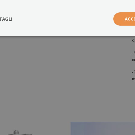
Forma:
rettangolare
g
p
Sistema di montaggio:
prodotto pronto per il montaggio. Il set include
TAGLI
ACC
anche un adesivo polimerico professionale.
-
c
l
d
-
in
-
m