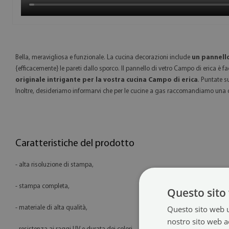
Bella, meravigliosa e funzionale. La cucina decorazioni include
un pannello
{efficacemente} le pareti dallo sporco. Il pannello di vetro Campo di erica è fa
originale intrigante per la vostra cucina Campo di erica
. Puntate s
Inoltre, desideriamo informarvi che per le cucine a gas raccomandiamo una 
Caratteristiche del prodotto
- alta risoluzione di stampa,
- stampa completa,
Questo sito 
Questo sito web ut
- materiale di alta qualità,
nostro sito web ac