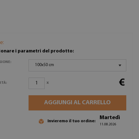
e:
ionare i parametri del prodotto:
SIONE:
100x50 cm
€
x
ITÀ:
AGGIUNGI AL CARRELLO
Martedì
Invieremo il tuo ordine:
11.08.2026