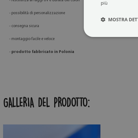
- resistenza ai raggi UV e durata dei colori
più
- possibilità di personalizzazione
MOSTRA DET
- consegna sicura
- montaggio facile e veloce
-
prodotto fabbricato in Polonia
GALLERIA DEL PRODOTTO: