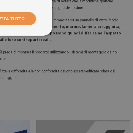
rafiche su vostra richiesta. Si prega di notare che le modifiche grafiche
ossono prolungare il tempo di consegna dell'ordine.
ETTA TUTTO
 Ricorda che stai acquistando un'immagine su un pannello di vetro. Motivi
ome
glitter, oro, argento, cemento, marmo, lamiera arrugginita,
egno, ecc. sono stampati e possono quindi differire nell'aspetto
alle loro controparti reali.
 Si prega di montare il prodotto utilizzando i sistemi di montaggio da noi
clusi.
 Tutte le difformità e le non conformità devono essere verificate prima del
ontaggio.