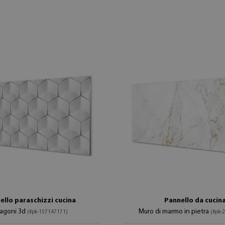
ello paraschizzi cucina
Pannello da cucin
agoni 3d
Muro di marmo in pietra
(#pk-157147171)
(#pk-