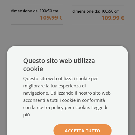
dimensione da: 100x50 cm
dimensione da: 100x50 cm
109.99 €
109.99 €
Questo sito web utilizza
cookie
Questo sito web utilizza i cookie per
migliorare la tua esperienza di
navigazione. Utilizzando il nostro sito web
Quadro acrilico
Quadro acrilico
acconsenti a tutti i cookie in conformità
Panorama della Spagna della
Edifici della Grecia Fiori di
con la nostra policy per i cookie.
Leggi di
città
mare
(#oah-1062407402)
(#oah-1040803156)
più
dimensione da: 100x50 cm
dimensione da: 100x50 cm
ACCETTA TUTTO
109.99 €
109.99 €