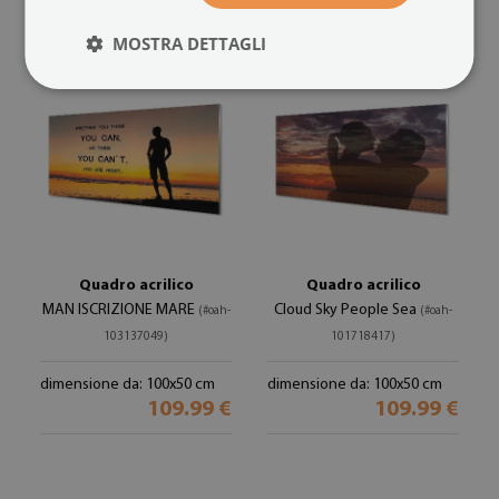
MOSTRA DETTAGLI
Quadro acrilico
Quadro acrilico
MAN ISCRIZIONE MARE
Cloud Sky People Sea
(#oah-
(#oah-
103137049)
101718417)
dimensione da: 100x50 cm
dimensione da: 100x50 cm
109.99 €
109.99 €