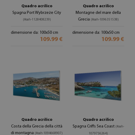
Quadro acrilico
Quadro acrilico
Spagna Port Wybrzeże City
Montagne del mare della
Grecia
(#oah-1128408239)
(#oah-1096351538)
dimensione da: 100x50 cm
dimensione da: 100x50 cm
109.99 €
109.99 €
Quadro acrilico
Quadro acrilico
Costa della Grecia della città
Spagna Criffs Sea Coast
(#oah-
di montagna
(#oah-1094668907)
1079756264)