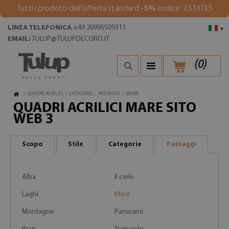
Tutti i prodotti dell'offerta standard
-5%
codice: ESTATE5
LINEA TELEFONICA
+49 20995509311
▾
EMAIL:
TULUP@TULUPDECORO.IT
(
0
)
/
QUADRI ACRILICI
/
CATEGORIE
/
PAESAGGI
/
MARE
QUADRI ACRILICI MARE SITO
WEB 3
Scopo
Stile
Categorie
Paesaggi
Alba
Il cielo
Laghi
Mare
Montagne
Panorami