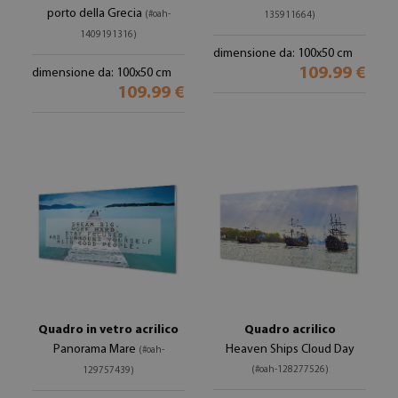
porto della Grecia
(#oah-
135911664)
1409191316)
dimensione da: 100x50 cm
109.99 €
dimensione da: 100x50 cm
109.99 €
Quadro in vetro acrilico
Quadro acrilico
Panorama Mare
Heaven Ships Cloud Day
(#oah-
(#oah-128277526)
129757439)