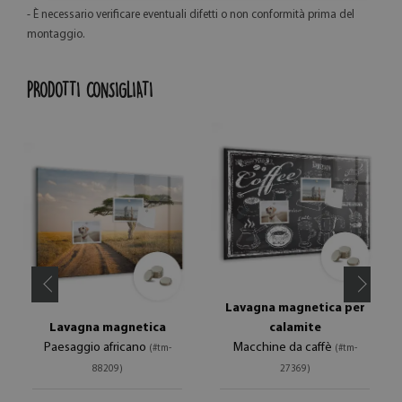
- È necessario verificare eventuali difetti o non conformità prima del
montaggio.
PRODOTTI CONSIGLIATI
Lavagna magnetica per
Lavagna magnetica
calamite
Paesaggio africano
Macchine da caffè
(#tm-
(#tm-
88209)
27369)