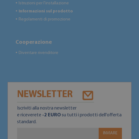
Istruzioni per l'installazione
●
Informazioni sul prodotto
●
Regolamenti di promozione
●
Cooperazione
Diventare rivenditore
●
NEWSLETTER
Iscriviti alla nostra newsletter
e riceverete
-2 EURO
su tutti i prodotti dell'offerta
standard.
INVIARE