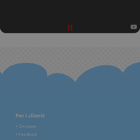
Per i clienti
Chi siamo
●
Feedback
●