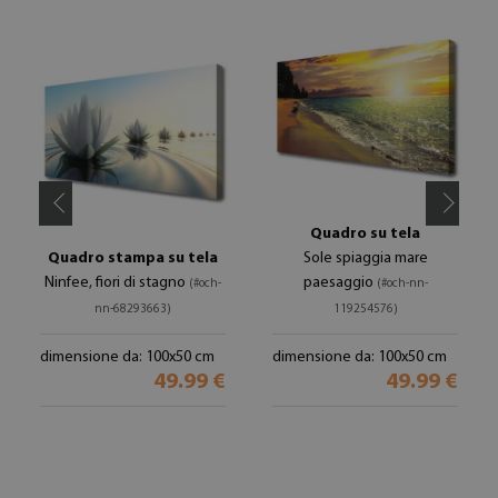
Quadro su tela
Quadro stampa su tela
Sole spiaggia mare
Ninfee, fiori di stagno
paesaggio
(#och-
(#och-nn-
nn-68293663)
119254576)
dimensione da: 100x50 cm
dimensione da: 100x50 cm
49.99 €
49.99 €