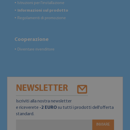
Istruzioni per l'installazione
●
Informazioni sul prodotto
●
Regolamenti di promozione
●
Cooperazione
Diventare rivenditore
●
NEWSLETTER
Iscriviti alla nostra newsletter
e riceverete
-2 EURO
su tutti i prodotti dell'offerta
standard.
INVIARE