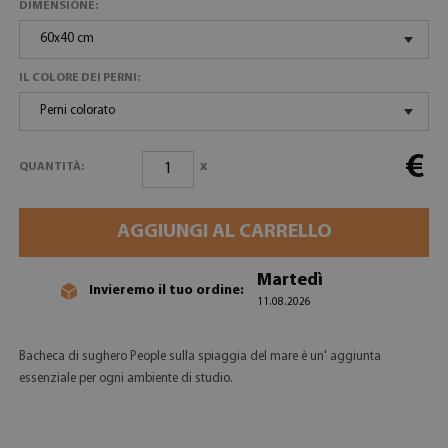
DIMENSIONE:
60x40 cm
IL COLORE DEI PERNI:
Perni colorato
€
x
QUANTITÀ:
AGGIUNGI AL CARRELLO
Martedì
Invieremo il tuo ordine:
11.08.2026
Bacheca di sughero People sulla spiaggia del mare è un' aggiunta
essenziale per ogni ambiente di studio.