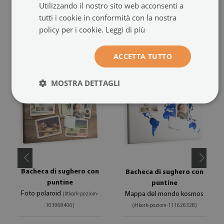
Utilizzando il nostro sito web acconsenti a
tutti i cookie in conformità con la nostra
policy per i cookie.
Leggi di più
PRODOTTI CONSIGLIATI
ACCETTA TUTTO
MOSTRA DETTAGLI
Bacheca di sughero con
Bacheca di sughero con
puntine
puntine
Foto polaroid
Mappa del mondo kosmos
(#tkork-poziom-
103968406)
(#tkork-poziom-111626328)